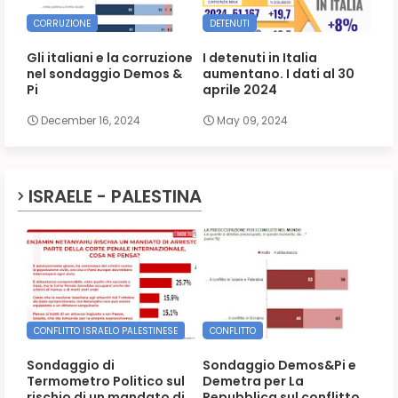
CORRUZIONE
DETENUTI
Gli italiani e la corruzione
I detenuti in Italia
nel sondaggio Demos &
aumentano. I dati al 30
Pi
aprile 2024
December 16, 2024
May 09, 2024
ISRAELE - PALESTINA
CONFLITTO ISRAELO PALESTINESE
CONFLITTO
Sondaggio di
Sondaggio Demos&Pi e
Termometro Politico sul
Demetra per La
rischio di un mandato di
Repubblica sul conflitto