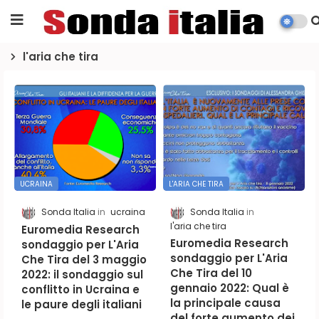
l'aria che tira
UCRAINA
L'ARIA CHE TIRA
Sonda Italia
ucraina
Sonda Italia
l'aria che tira
Euromedia Research
Euromedia Research
sondaggio per L'Aria
sondaggio per L'Aria
Che Tira del 3 maggio
Che Tira del 10
2022: il sondaggio sul
gennaio 2022: Qual è
conflitto in Ucraina e
la principale causa
le paure degli italiani
del forte aumento dei