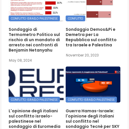
CONFLITTO ISRAELO PALESTINESE
CONFLITTO
Sondaggio di
Sondaggio Demos&Pi e
Termometro Politico sul
Demetra per La
rischio di un mandato di
Repubblica sul conflitto
arresto nei confronti di
tra Israele e Palestina
Benjamin Netanyahu
November 20, 2023
May 08, 2024
CONFLITTO ISRAELO PALESTINESE
CONFLITTO ISRAELO PALESTINESE
L'opinione degli italiani
Guerra Hamas-Israele:
sul conflitto israelo-
l'opinione degli italiani
palestinese nel
sul conflitto nel
sondaggio di Euromedia
sondaggio Tecnè per SKY