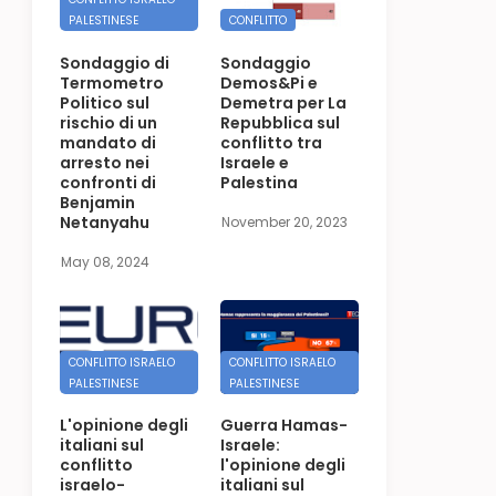
PALESTINESE
CONFLITTO
Sondaggio di
Sondaggio
Termometro
Demos&Pi e
Politico sul
Demetra per La
rischio di un
Repubblica sul
mandato di
conflitto tra
arresto nei
Israele e
confronti di
Palestina
Benjamin
Netanyahu
November 20, 2023
May 08, 2024
CONFLITTO ISRAELO
CONFLITTO ISRAELO
PALESTINESE
PALESTINESE
L'opinione degli
Guerra Hamas-
italiani sul
Israele:
conflitto
l'opinione degli
israelo-
italiani sul