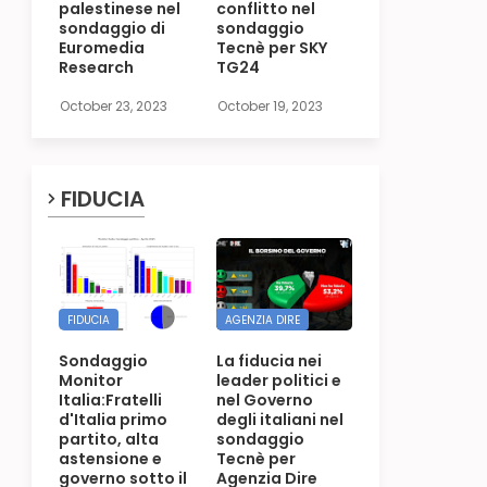
palestinese nel
conflitto nel
sondaggio di
sondaggio
Euromedia
Tecnè per SKY
Research
TG24
October 23, 2023
October 19, 2023
FIDUCIA
FIDUCIA
AGENZIA DIRE
Sondaggio
La fiducia nei
Monitor
leader politici e
Italia:Fratelli
nel Governo
d'Italia primo
degli italiani nel
partito, alta
sondaggio
astensione e
Tecnè per
governo sotto il
Agenzia Dire