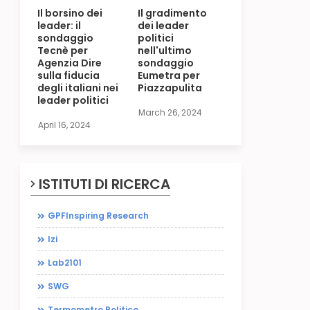
Il borsino dei
Il gradimento
leader: il
dei leader
sondaggio
politici
Tecnè per
nell'ultimo
Agenzia Dire
sondaggio
sulla fiducia
Eumetra per
degli italiani nei
Piazzapulita
leader politici
March 26, 2024
April 16, 2024
ISTITUTI DI RICERCA
GPFInspiring Research
Izi
Lab2101
SWG
Termometro Politico