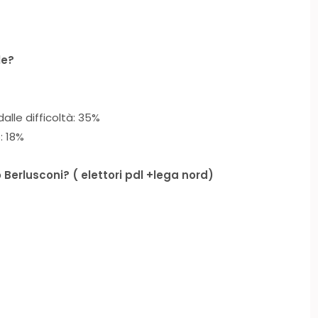
le?
alle difficoltà: 35%
: 18%
o Berlusconi? ( elettori pdl +lega nord)