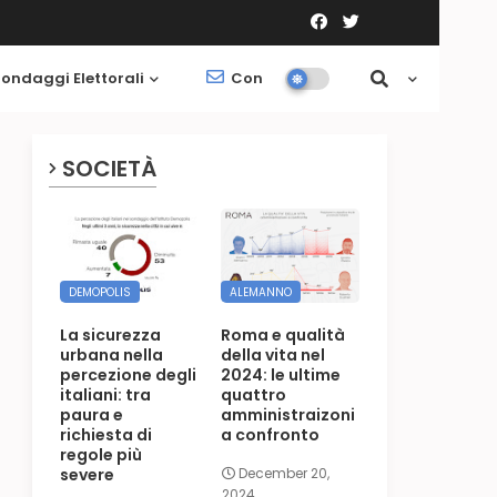
ondaggi Elettorali
Contatti
Società
SOCIETÀ
DEMOPOLIS
ALEMANNO
La sicurezza
Roma e qualità
urbana nella
della vita nel
percezione degli
2024: le ultime
italiani: tra
quattro
paura e
amministraizoni
richiesta di
a confronto
regole più
severe
December 20,
2024