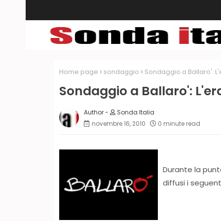
Home page
sondaggio
Sondaggio a Ballaro': L'e
Sondaggio a Ballaro': L'era
Sonda Italia
novembre 16, 2010
0 minute read
Durante la punt
diffusi i seguen