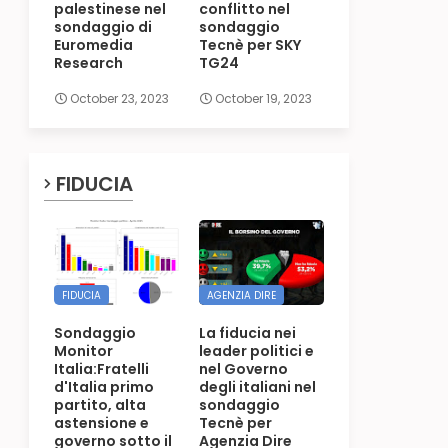
palestinese nel
conflitto nel
sondaggio di
sondaggio
Euromedia
Tecnè per SKY
Research
TG24
October 23, 2023
October 19, 2023
FIDUCIA
FIDUCIA
AGENZIA DIRE
Sondaggio
La fiducia nei
Monitor
leader politici e
Italia:Fratelli
nel Governo
d'Italia primo
degli italiani nel
partito, alta
sondaggio
astensione e
Tecnè per
governo sotto il
Agenzia Dire