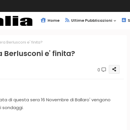
Home
Ultime Pubblicazioni
S
ra Berlusconi e' finita?
 Berlusconi e' finita?
0
ata di questa sera 16 Novembre di Ballaro' vengono
ti sondaggi.