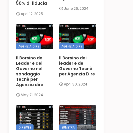
50% di fiducia
June 26, 2024
April 12, 2025
AGENZIA DIRE
AGENZIA DIRE
Il Borsino dei
Il Borsino dei
Leader e del
leader e del
Governo nel
Governo Tecnè
sondaggio
per Agenzia Dire
Tecnè per
Agenzia dire
April 30, 2024
May 21, 2024
DIREWEB
EUMETRA