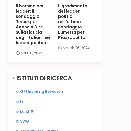
Il borsino dei
Il gradimento
leader: il
dei leader
sondaggio
politici
Tecnè per
nell'ultimo
Agenzia Dire
sondaggio
sulla fiducia
Eumetra per
degli italiani nei
Piazzapulita
leader politici
March 26, 2024
April 16, 2024
ISTITUTI DI RICERCA
GPFInspiring Research
Izi
Lab2101
SWG