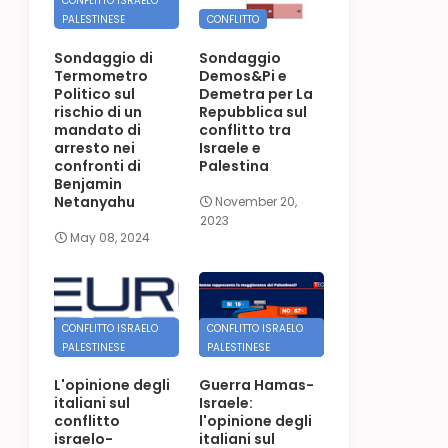
CONFLITTO ISRAELO
PALESTINESE
CONFLITTO
Sondaggio di
Sondaggio
Termometro
Demos&Pi e
Politico sul
Demetra per La
rischio di un
Repubblica sul
mandato di
conflitto tra
arresto nei
Israele e
confronti di
Palestina
Benjamin
Netanyahu
November 20,
2023
May 08, 2024
CONFLITTO ISRAELO
CONFLITTO ISRAELO
PALESTINESE
PALESTINESE
L'opinione degli
Guerra Hamas-
italiani sul
Israele:
conflitto
l'opinione degli
israelo-
italiani sul