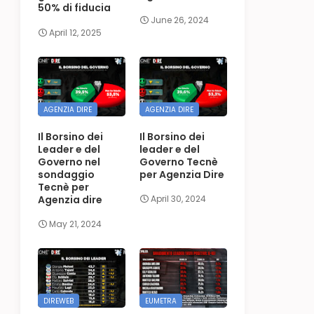
50% di fiducia
June 26, 2024
April 12, 2025
AGENZIA DIRE
AGENZIA DIRE
Il Borsino dei
Il Borsino dei
Leader e del
leader e del
Governo nel
Governo Tecnè
sondaggio
per Agenzia Dire
Tecnè per
Agenzia dire
April 30, 2024
May 21, 2024
DIREWEB
EUMETRA