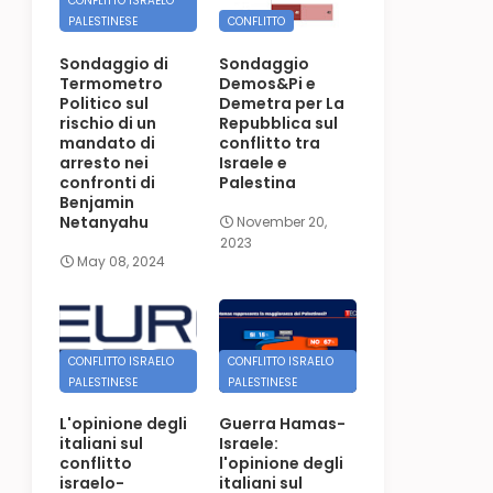
CONFLITTO ISRAELO
PALESTINESE
CONFLITTO
Sondaggio di
Sondaggio
Termometro
Demos&Pi e
Politico sul
Demetra per La
rischio di un
Repubblica sul
mandato di
conflitto tra
arresto nei
Israele e
confronti di
Palestina
Benjamin
Netanyahu
November 20,
2023
May 08, 2024
CONFLITTO ISRAELO
CONFLITTO ISRAELO
PALESTINESE
PALESTINESE
L'opinione degli
Guerra Hamas-
italiani sul
Israele:
conflitto
l'opinione degli
israelo-
italiani sul