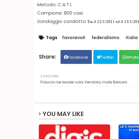
Metodo: C.A.T.I.
Campione: 800 casi
Sondaggio condotto
Tra il 12/1/2011 ed il 13/1/20
Tags
favorevoli
federalismo
italia
Facebook
Twitter
Whats
VECCHIA
Fiducia nei leader vola Vendola, male Bersani
YOU MAY LIKE