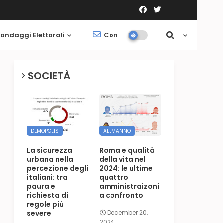
ondaggi Elettorali
Contatti
Società
SOCIETÀ
DEMOPOLIS
ALEMANNO
La sicurezza
Roma e qualità
urbana nella
della vita nel
percezione degli
2024: le ultime
italiani: tra
quattro
paura e
amministraizoni
richiesta di
a confronto
regole più
severe
December 20,
2024