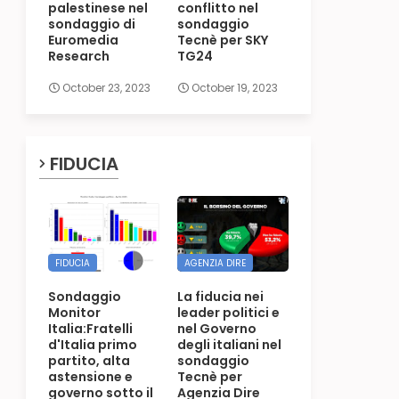
palestinese nel
conflitto nel
sondaggio di
sondaggio
Euromedia
Tecnè per SKY
Research
TG24
October 23, 2023
October 19, 2023
FIDUCIA
FIDUCIA
AGENZIA DIRE
Sondaggio
La fiducia nei
Monitor
leader politici e
Italia:Fratelli
nel Governo
d'Italia primo
degli italiani nel
partito, alta
sondaggio
astensione e
Tecnè per
governo sotto il
Agenzia Dire