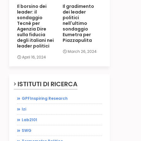
Il borsino dei
Il gradimento
leader: il
dei leader
sondaggio
politici
Tecnè per
nell'ultimo
Agenzia Dire
sondaggio
sulla fiducia
Eumetra per
degli italiani nei
Piazzapulita
leader politici
March 26, 2024
April 16, 2024
ISTITUTI DI RICERCA
GPFInspiring Research
Izi
Lab2101
SWG