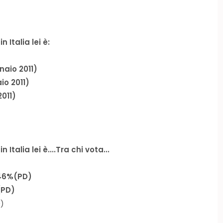
 Italia lei è:
aio 2011)
o 2011)
011)
Italia lei è....Tra chi vota...
46%(PD)
(PD)
D
)