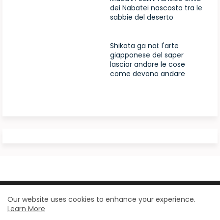
dei Nabatei nascosta tra le
sabbie del deserto
Shikata ga nai: l'arte
giapponese del saper
lasciar andare le cose
come devono andare
Design by -
Blogger Templates
| Distributed by
Our website uses cookies to enhance your experience.
Learn More
BloggerTemplate.org