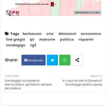
Tags
berlusconi
crisi
dimissioni
economica
fine gregia
ipr
manovre
politico
risparmi
sondagigo
tg3
Facebook
Twit
Wh
VECCHIA
NUOVA
Sondaggio sul sistema
In caso di crisi di Governo?
ter
ats
democratico: gli italiani sempre
Sondaggio politico Ipsos
più disillusi
ap
p