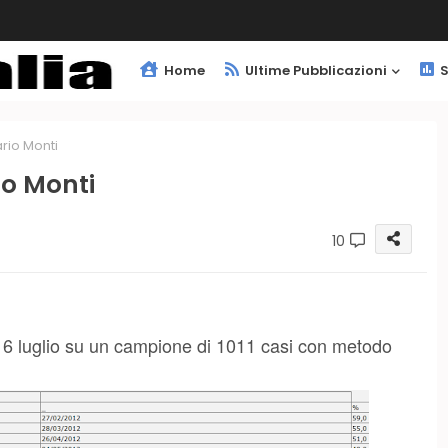
Home
Ultime Pubblicazioni
S
ario Monti
io Monti
10
 16 luglio su un campione di 1011 casi con metodo