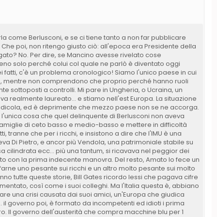
a come Berlusconi, e se ci tiene tanto a non far pubblicare
. Che poi, non ritengo giusto ciò: all'epoca era Presidente della
gato? No. Per dire, se Mancino avesse rivelato cose
o solo perché colui col quale ne parlò è diventato oggi
 fatti, c'è un problema cronologico! Siamo l'unico paese in cui
nità, mentre non comprendono che proprio perché hanno ruoli
sottoposti a controlli. Mi pare in Ungheria, o Ucraina, un
va realmente laureato... e stiamo nell'est Europa. La situazione
ridicola, ed è deprimente che mezzo paese non se ne accorga.
re l'unica cosa che quel delinquente di Berlusconi non aveva
famiglie di ceto basso e medio-basso e mettere in difficoltà
i, tranne che per i ricchi, e insistono a dire che l'IMU è una
va Di Pietro, e ancor più Vendola, una patrimoniale stabile su
cilindrata ecc... più una tantum, si ricavava nel peggior dei
vato con la prima indecente manovra. Del resto, Amato lo fece un
 farne uno pesante sui ricchi e un altro molto pesante sui molto
no tutte queste storie, Bill Gates ricordo lessi che pagava cifre
entato, così come i suoi colleghi. Ma l'Italia questa è, abbiano
are una crisi causata dai suoi amici, un'Europa che giudica
.. il governo poi, è formato da incompetenti ed idioti i prima
ero. Il governo dell'austerità che compra macchine blu per 1