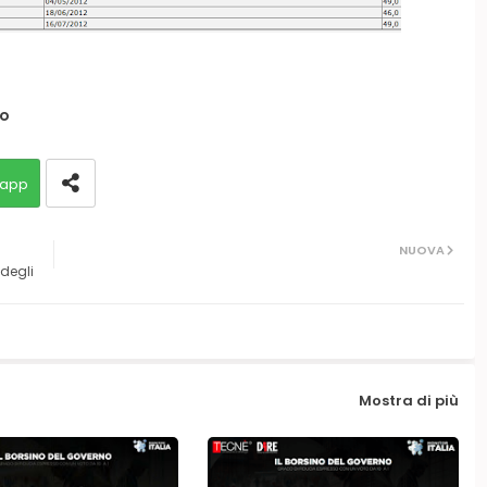
o
app
NUOVA
 degli
Mostra di più