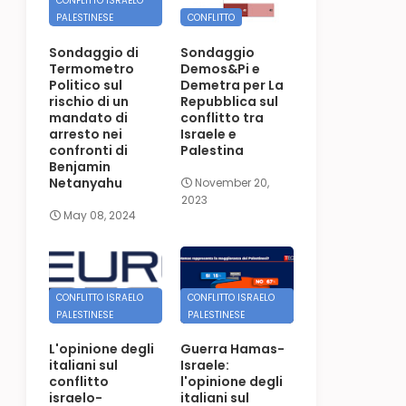
CONFLITTO ISRAELO
PALESTINESE
CONFLITTO
Sondaggio di
Sondaggio
Termometro
Demos&Pi e
Politico sul
Demetra per La
rischio di un
Repubblica sul
mandato di
conflitto tra
arresto nei
Israele e
confronti di
Palestina
Benjamin
Netanyahu
November 20,
2023
May 08, 2024
CONFLITTO ISRAELO
CONFLITTO ISRAELO
PALESTINESE
PALESTINESE
L'opinione degli
Guerra Hamas-
italiani sul
Israele:
conflitto
l'opinione degli
israelo-
italiani sul