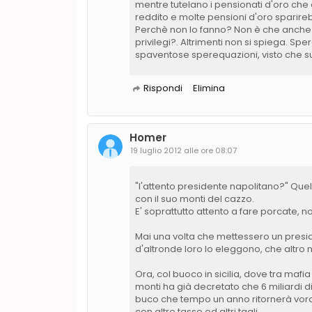
mentre tutelano i pensionati d'oro che 
reddito e molte pensioni d'oro sparire
Perchè non lo fanno? Non è che anche c
privilegi?. Altrimenti non si spiega. S
spaventose sperequazioni, visto che sul
Rispondi
Elimina
Homer
19 luglio 2012 alle ore 08:07
"l'attento presidente napolitano?" Quel
con il suo monti del cazzo.
E' soprattutto attento a fare porcate, no
Mai una volta che mettessero un preside
d'altronde loro lo eleggono, che altro 
Ora, col buoco in sicilia, dove tra mafi
monti ha già decretato che 6 miliardi d
buco che tempo un anno ritornerà voragi
con altre tasse ed altri tagli.