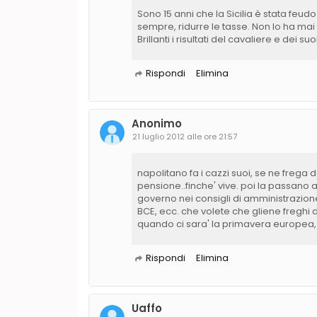
Sono 15 anni che la Sicilia è stata feudo
sempre, ridurre le tasse. Non lo ha mai
Brillanti i risultati del cavaliere e dei su
Rispondi
Elimina
Anonimo
21 luglio 2012 alle ore 21:57
napolitano fa i cazzi suoi, se ne frega d
pensione..finche' vive. poi la passano ai 
governo nei consigli di amministrazione
BCE, ecc. che volete che gliene freghi di
quando ci sara' la primavera europea, s
Rispondi
Elimina
Uaffo