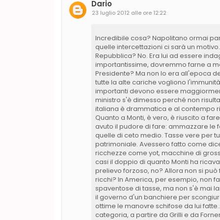
Dario
23 luglio 2012 alle ore 12:22
Incredibile cosa? Napolitano ormai parl
quelle intercettazioni ci sarà un motivo
Repubblica? No. Era lui ad essere inda
importantissime, dovremmo farne a men
Presidente? Ma non lo era all'epoca dei
tutte la alte cariche vogliono l'immu
importanti devono essere maggiormente 
ministro s'è dimesso perché non risulta
italiana è drammatica e al contempo 
Quanto a Monti, è vero, è riuscito a fa
avuto il pudore di fare: ammazzare le 
quelle di ceto medio. Tasse vere per tutt
patrimoniale. Avessero fatto come dice
ricchezze come yot, macchine di grossa 
casi il doppio di quanto Monti ha rica
prelievo forzoso, no? Allora non si può
ricchi? In America, per esempio, non fan
spaventose di tasse, ma non s'è mai lam
il governo d'un banchiere per scongiur
ottime le manovre schifose da lui fatte.
categoria, a partire da Grilli e da Forn