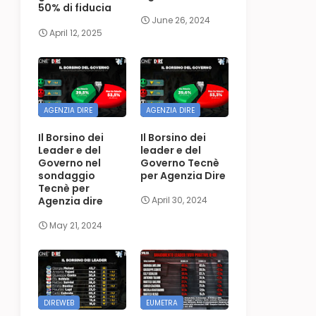
50% di fiducia
June 26, 2024
April 12, 2025
AGENZIA DIRE
AGENZIA DIRE
Il Borsino dei
Il Borsino dei
Leader e del
leader e del
Governo nel
Governo Tecnè
sondaggio
per Agenzia Dire
Tecnè per
Agenzia dire
April 30, 2024
May 21, 2024
DIREWEB
EUMETRA