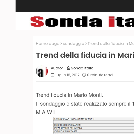
Home page
sondaggio
Trend della fiducia in M
Trend della fiducia in Mar
Sonda Italia
luglio 18, 2012
0 minute read
Trend fiducia in Mario Monti.
Il sondaggio è stato realizzato sempre il
M.A.W.I.