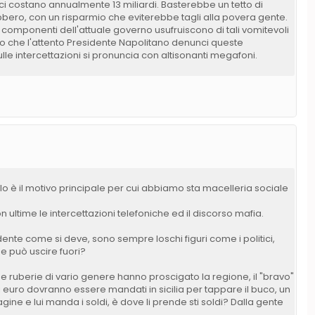
ci costano annualmente 13 miliardi. Basterebbe un tetto di
bbero, con un risparmio che eviterebbe tagli alla povera gente.
omponenti dell'attuale governo usufruiscono di tali vomitevoli
pero che l'attento Presidente Napolitano denunci queste
le intercettazioni si pronuncia con altisonanti megafoni.
lo è il motivo principale per cui abbiamo sta macelleria sociale
n ultime le intercettazioni telefoniche ed il discorso mafia.
nte come si deve, sono sempre loschi figuri come i politici,
ne può uscire fuori?
a e ruberie di vario genere hanno proscigato la regione, il "bravo"
i euro dovranno essere mandati in sicilia per tappare il buco, un
ne e lui manda i soldi, è dove li prende sti soldi? Dalla gente