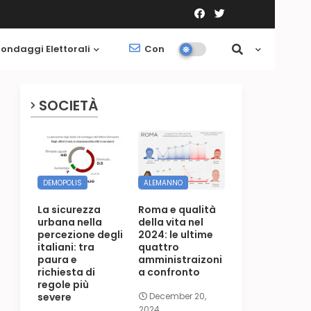
ondaggi Elettorali
Contatti
Società
SOCIETÀ
DEMOPOLIS
ALEMANNO
La sicurezza
Roma e qualità
urbana nella
della vita nel
percezione degli
2024: le ultime
italiani: tra
quattro
paura e
amministraizoni
richiesta di
a confronto
regole più
severe
December 20,
2024