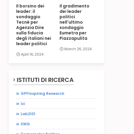
Il borsino dei
Il gradimento
leader: il
dei leader
sondaggio
politici
Tecnè per
nell'ultimo
Agenzia Dire
sondaggio
sulla fiducia
Eumetra per
degli italiani nei
Piazzapulita
leader politici
March 26, 2024
April 16, 2024
ISTITUTI DI RICERCA
GPFInspiring Research
Izi
Lab2101
SWG