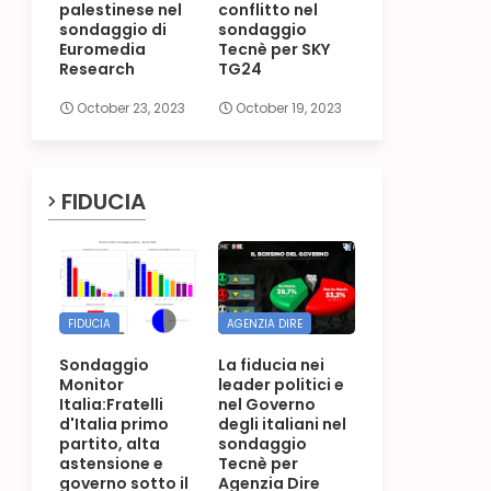
palestinese nel
conflitto nel
sondaggio di
sondaggio
Euromedia
Tecnè per SKY
Research
TG24
October 23, 2023
October 19, 2023
FIDUCIA
FIDUCIA
AGENZIA DIRE
Sondaggio
La fiducia nei
Monitor
leader politici e
Italia:Fratelli
nel Governo
d'Italia primo
degli italiani nel
partito, alta
sondaggio
astensione e
Tecnè per
governo sotto il
Agenzia Dire