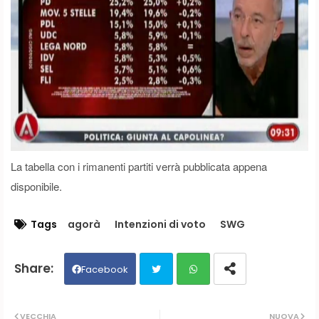
La tabella con i rimanenti partiti verrà pubblicata appena
disponibile.
Tags
agorà
Intenzioni di voto
SWG
Facebook
Twit
Wh
VECCHIA
NUOVA