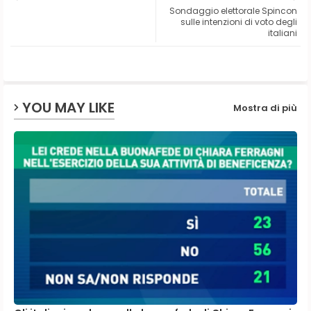
Sondaggio elettorale Spincon
ter
ats
sulle intenzioni di voto degli
italiani
ap
p
YOU MAY LIKE
Mostra di più