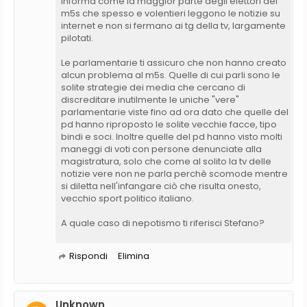
informa come la maggior parte degli elettori del
m5s che spesso e volentieri leggono le notizie su
internet e non si fermano ai tg della tv, largamente
pilotati.
Le parlamentarie ti assicuro che non hanno creato
alcun problema al m5s. Quelle di cui parli sono le
solite strategie dei media che cercano di
discreditare inutilmente le uniche "vere"
parlamentarie viste fino ad ora dato che quelle del
pd hanno riproposto le solite vecchie facce, tipo
bindi e soci. Inoltre quelle del pd hanno visto molti
maneggi di voti con persone denunciate alla
magistratura, solo che come al solito la tv delle
notizie vere non ne parla perchè scomode mentre
si diletta nell'infangare ciò che risulta onesto,
vecchio sport politico italiano.
A quale caso di nepotismo ti riferisci Stefano?
Rispondi
Elimina
Unknown