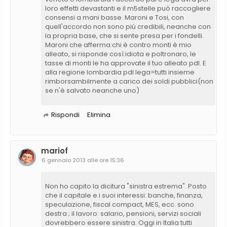
loro effetti devastanti e il m5stelle può raccogliere
consensi a mani basse. Maroni e Tosi, con
quell'accordo non sono più credibili, neanche con
la propria base, che si sente presa per i fondelli.
Maroni che afferma:chi è contro monti è mio
alleato, si risponde così:idiota e poltronaro, le
tasse di monti le ha approvate il tuo alleato pdl. E
alla regione lombardia pdl lega=tutti insieme
rimborsambilmente a carico dei soldi pubblici(non
se n'è salvato neanche uno)
Rispondi
Elimina
mariof
6 gennaio 2013 alle ore 15:36
Non ho capito la dicitura "sinistra estrema". Posto
che il capitale e i suoi interessi: banche, finanza,
speculazione, fiscal compact, MES, ecc. sono
destra ; il lavoro: salario, pensioni, servizi sociali
dovrebbero essere sinistra. Oggi in Italia tutti