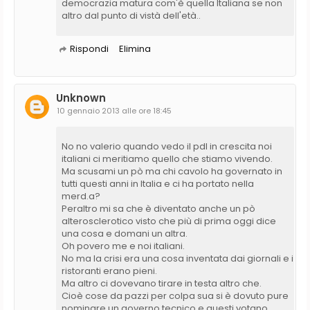
democrazia matura com'è quella Italiana se non
altro dal punto di vistà dell'età..
Rispondi
Elimina
Unknown
10 gennaio 2013 alle ore 18:45
No no valerio quando vedo il pdl in crescita noi
italiani ci meritiamo quello che stiamo vivendo.
Ma scusami un pò ma chi cavolo ha governato in
tutti questi anni in Italia e ci ha portato nella
merd.a?
Peraltro mi sa che è diventato anche un pò
alterosclerotico visto che più di prima oggi dice
una cosa e domani un altra.
Oh povero me e noi italiani.
No ma la crisi era una cosa inventata dai giornali e i
ristoranti erano pieni.
Ma altro ci dovevano tirare in testa altro che.
Cioè cose da pazzi per colpa sua si è dovuto pure
nominare un governo tecnico e questi votano