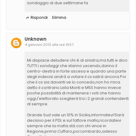
sondaggio di due settimane fa
Rispondi
Elimina
Unknown
4 gennaio 2013 alle ore 19:57
Mi dispiace deludere chi è di sinistra,ma tutti e dico
TUTTI i sondaggi che stanno uscendo,danno il
centro-destra in forte ascesa e quando una parte
degli indecisi andrà a votare il cx salirà ancora.Poi
che il cs sia davanti ve lo concedo,non ho mica
detto il contrario.Lista Monti e M5S hanno invece
poche possibilità di mantenere i voti che hanno
oggi,l'elettorato sceglierà tra i 2 grandi contendenti
di sempre.
Grande Sud vale un 10% in Sicilia,informatevi!Sarà
decisivo per il PDL e sul fattore mafia,ricordatevi
sempre che la mafia stà con chi vince in
Regione,prima Cuffaro,poi Lombardo,adesso