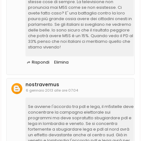
stesse cose di sempre. La televisione non
pronuncia mai M5S come se non esistesse. Ci
avete fatto caso? E' una battaglia contro la loro
paura più grande ossia avere dei cittadini onesti in
parlamento. Se gli italiani si svegliano ne vedremo
delle belle. Io sono sicuro che il risultato peggiore
che potrà avere M5S è un 15%. Quando vedo il PD al
33% penso che noi italiani ci meritiamo quello che
stiamo vivendo!
Rispondi
Elimina
nostravemus
6 gennaio 2013 alle ore 07:04
Se avviene l'accordo tra pdl e lega, il m5stelle deve
concentrare la campagna elettorale sui
programmi ma deve sopratutto sbugiardare pdl e
lega in lombardia e veneto. Se si concentra
fortemente a sbugiardare lega e pdl al nord avrà
un effetto devastante anche al centro sud. Già in
veneto e lombardia l'accordo pdl e lega avrà per