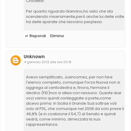
Crocetta!
Per quanto riguarda Giannino,ho visto che sta
scendendo miseramente,però anche lui delle volte
ha delle sparate che lasciano perplessi.
Rispondi
Elimina
Unknown
4 gennaio 2013 alle ore 20:18
Avevo semplificato, Juancomez, per non fare
l'elenco completo, comunque Forza Nuova non si
aggrega al centodestra e, finora, Fermare il
declino (FID)non si allea con nessuno. Queste due
voci vanno quindi conteggiate a parte,come
dicevo prima. In Sicilia il Grande Sud sottrae voti
solo al PDL, che comunque nel 2008 da solo prese il
46,8% (e in coalizione il 54,7) al Senato e quindi
vedrà, come minimo, dimezzata la sua
rappresentanza.