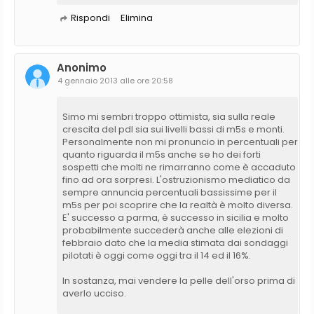
Rispondi
Elimina
Anonimo
4 gennaio 2013 alle ore 20:58
Simo mi sembri troppo ottimista, sia sulla reale
crescita del pdl sia sui livelli bassi di m5s e monti.
Personalmente non mi pronuncio in percentuali per
quanto riguarda il m5s anche se ho dei forti
sospetti che molti ne rimarranno come è accaduto
fino ad ora sorpresi. L'ostruzionismo mediatico da
sempre annuncia percentuali bassissime per il
m5s per poi scoprire che la realtà è molto diversa.
E' successo a parma, è successo in sicilia e molto
probabilmente succederà anche alle elezioni di
febbraio dato che la media stimata dai sondaggi
pilotati è oggi come oggi tra il 14 ed il 16%.
In sostanza, mai vendere la pelle dell'orso prima di
averlo ucciso.