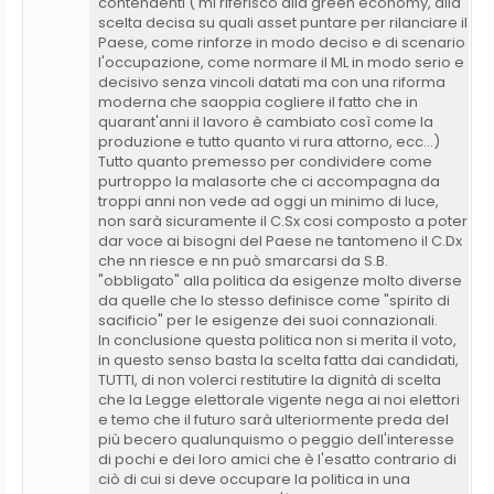
contendenti ( mi riferisco alla green economy, alla
scelta decisa su quali asset puntare per rilanciare il
Paese, come rinforze in modo deciso e di scenario
l'occupazione, come normare il ML in modo serio e
decisivo senza vincoli datati ma con una riforma
moderna che saoppia cogliere il fatto che in
quarant'anni il lavoro è cambiato così come la
produzione e tutto quanto vi rura attorno, ecc...)
Tutto quanto premesso per condividere come
purtroppo la malasorte che ci accompagna da
troppi anni non vede ad oggi un minimo di luce,
non sarà sicuramente il C.Sx cosi composto a poter
dar voce ai bisogni del Paese ne tantomeno il C.Dx
che nn riesce e nn può smarcarsi da S.B.
"obbligato" alla politica da esigenze molto diverse
da quelle che lo stesso definisce come "spirito di
sacificio" per le esigenze dei suoi connazionali.
In conclusione questa politica non si merita il voto,
in questo senso basta la scelta fatta dai candidati,
TUTTI, di non volerci restitutire la dignità di scelta
che la Legge elettorale vigente nega ai noi elettori
e temo che il futuro sarà ulteriormente preda del
più becero qualunquismo o peggio dell'interesse
di pochi e dei loro amici che è l'esatto contrario di
ciò di cui si deve occupare la politica in una