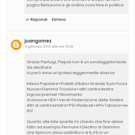
pugno Berlusconi e gli ordina cosa fare in politica.
Rispondi
Elimina
juangomez
4 gennaio 2013 alle ore 19:28
Grazie Pierluigi, Piepoli non è un sondaggista facile
da decifrare.
Io però avrei un’ipotesi leggermente diversa:
Intesa Popolare=Fratelli d’Italia+Grande Sud+Forza
Nuova+Fiamma Tricolore+altri centrodestra
Ingroia premier=Movimento
Arancione+IDV+Verdi+Federazione delle Sinistre
Altri di centrosinistra=PSI+Radicali+API+Tabacci+ex
IDV
Quanto alle liste sparite mi chiedo che fine abbia
fatto ad esempio Fermare il Declino di Giannino
che Spincon dava addirittura al 6,4% in un