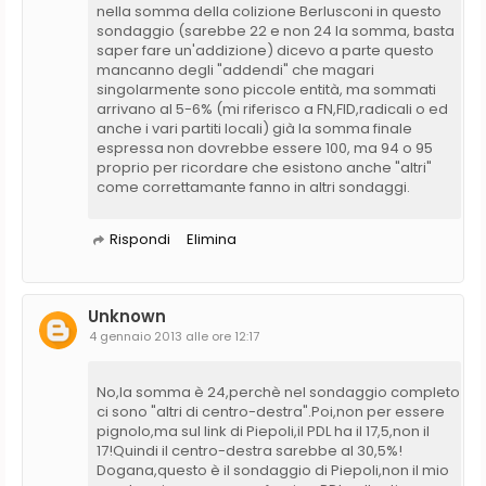
nella somma della colizione Berlusconi in questo
sondaggio (sarebbe 22 e non 24 la somma, basta
saper fare un'addizione) dicevo a parte questo
mancanno degli "addendi" che magari
singolarmente sono piccole entità, ma sommati
arrivano al 5-6% (mi riferisco a FN,FID,radicali o ed
anche i vari partiti locali) già la somma finale
espressa non dovrebbe essere 100, ma 94 o 95
proprio per ricordare che esistono anche "altri"
come correttamante fanno in altri sondaggi.
Rispondi
Elimina
Unknown
4 gennaio 2013 alle ore 12:17
No,la somma è 24,perchè nel sondaggio completo
ci sono "altri di centro-destra".Poi,non per essere
pignolo,ma sul link di Piepoli,il PDL ha il 17,5,non il
17!Quindi il centro-destra sarebbe al 30,5%!
Dogana,questo è il sondaggio di Piepoli,non il mio