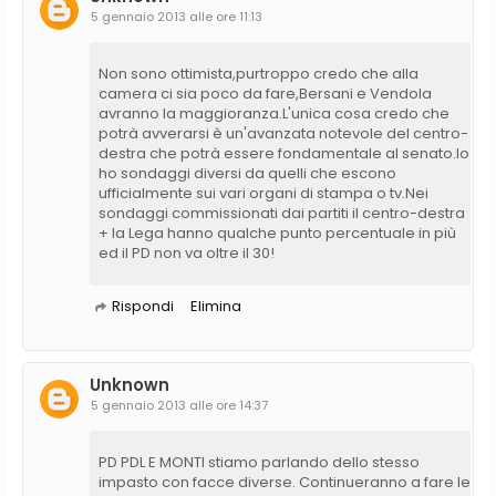
5 gennaio 2013 alle ore 11:13
Non sono ottimista,purtroppo credo che alla
camera ci sia poco da fare,Bersani e Vendola
avranno la maggioranza.L'unica cosa credo che
potrà avverarsi è un'avanzata notevole del centro-
destra che potrà essere fondamentale al senato.Io
ho sondaggi diversi da quelli che escono
ufficialmente sui vari organi di stampa o tv.Nei
sondaggi commissionati dai partiti il centro-destra
+ la Lega hanno qualche punto percentuale in più
ed il PD non va oltre il 30!
Rispondi
Elimina
Unknown
5 gennaio 2013 alle ore 14:37
PD PDL E MONTI stiamo parlando dello stesso
impasto con facce diverse. Continueranno a fare le