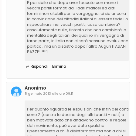
E possibile che dopo aver toccato con mano i
vecchi partiti formati da : ladri mafiosi ed altri
termini non citabili per la vergoggna, ci sia ancora
la convinzione dei cittadini italiani di essere fedeli o
rispecchiarsi nei vecchi partiti, cosa cambierà?
assolutamente nulla, fintanto che non cambierà la
mentalità degli italiani dei quali io mi vergogno di
farne parte, in Italia non ci sarà nessuna evoluzione
politica , ma un disastro dopo l'altro Auguri ITALIANI
PAZZI!!!!!!!1
Rispondi
Elimina
Anonimo
5 gennaio 2013 alle ore 09:11
Per quanto riguarda le espulsioni che in fin dei conti
sono 2 (contro le decine degli altri partiti + noti) e
ben motivate dato che andavano contro le regole
del movimento, può aver dato qualche
ripensamento a chi è disinformato ma non a chi si