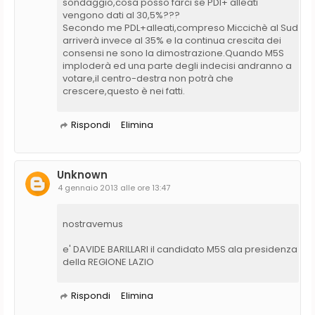
sondaggio,cosa posso farci se PDl+ alleati
vengono dati al 30,5%???
Secondo me PDL+alleati,compreso Miccichè al Sud
arriverà invece al 35% e la continua crescita dei
consensi ne sono la dimostrazione.Quando M5S
imploderà ed una parte degli indecisi andranno a
votare,il centro-destra non potrà che
crescere,questo è nei fatti.
Rispondi
Elimina
Unknown
4 gennaio 2013 alle ore 13:47
nostravemus
e' DAVIDE BARILLARI il candidato M5S ala presidenza
della REGIONE LAZIO
Rispondi
Elimina