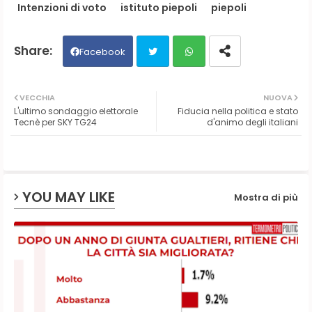
Intenzioni di voto
istituto piepoli
piepoli
Facebook
Twit
Wh
VECCHIA
NUOVA
L'ultimo sondaggio elettorale
Fiducia nella politica e stato
ter
ats
Tecnè per SKY TG24
d'animo degli italiani
ap
p
YOU MAY LIKE
Mostra di più