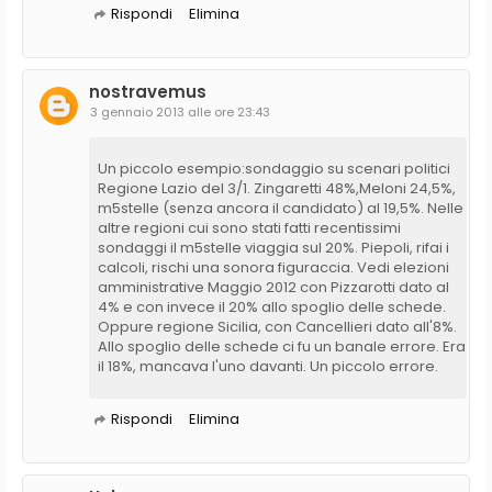
Rispondi
Elimina
nostravemus
3 gennaio 2013 alle ore 23:43
Un piccolo esempio:sondaggio su scenari politici
Regione Lazio del 3/1. Zingaretti 48%,Meloni 24,5%,
m5stelle (senza ancora il candidato) al 19,5%. Nelle
altre regioni cui sono stati fatti recentissimi
sondaggi il m5stelle viaggia sul 20%. Piepoli, rifai i
calcoli, rischi una sonora figuraccia. Vedi elezioni
amministrative Maggio 2012 con Pizzarotti dato al
4% e con invece il 20% allo spoglio delle schede.
Oppure regione Sicilia, con Cancellieri dato all'8%.
Allo spoglio delle schede ci fu un banale errore. Era
il 18%, mancava l'uno davanti. Un piccolo errore.
Rispondi
Elimina