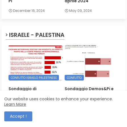
Pi
aprile 2024
December 16, 2024
May 09, 2024
ISRAELE - PALESTINA
CONFLITTO ISRAELO PALESTINESE
CONFLITTO
Sondaggio di
Sondaggio Demos&Pi e
Termometro Politico sul
Demetra per La
rischio di un mandato di
Repubblica sul conflitto
Our website uses cookies to enhance your experience.
arresto nei confronti di
tra Israele e Palestina
Learn More
Benjamin Netanyahu
November 20, 2023
Accept !
May 08, 2024