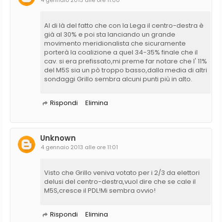
Al di là del fatto che con la Lega il centro-destra è
già al 30% e poi sta lanciando un grande
movimento meridionalista che sicuramente
porterà la coalizione a quel 34-35% finale che il
cav. si era prefissato,mi preme far notare che l' 11%
del M5S sia un pò troppo basso,dalla media di altri
sondaggi Grillo sembra alcuni punti più in alto.
Rispondi
Elimina
Unknown
4 gennaio 2013 alle ore 11:01
Visto che Grillo veniva votato per i 2/3 da elettori
delusi del centro-destra,vuol dire che se cale il
M5S,cresce il PDL!Mi sembra ovvio!
Rispondi
Elimina