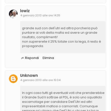
lowiz
4 gennaio 2013 alle ore 14:35
grande sud con dell'utri ed altra porcheria può
puntare ai voti della mafia ed avere un grande
risultato, complimenti!
non supererete il 25% totale con la lega, il resto è
propaganda.
Rispondi
Elimina
Unknown
4 gennaio 2013 alle ore 15:04
In ogni caso tutti gli eventuali voti che prenderebbe
il Grande Sud li sottrae al PDL, è solo uno squallido
escamotage per candidare Dell'Utri ed altri
impresentabili mafiosi o camorristi. Comunque
sempre più chiaro che Dell'Utri o chi per lui ha in