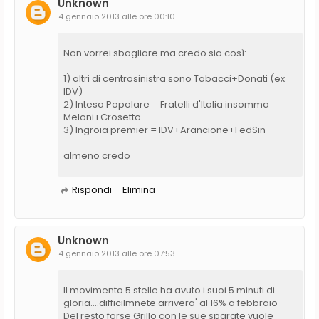
Unknown
4 gennaio 2013 alle ore 00:10
Non vorrei sbagliare ma credo sia così:
1) altri di centrosinistra sono Tabacci+Donati (ex
IDV)
2) Intesa Popolare = Fratelli d'Italia insomma
Meloni+Crosetto
3) Ingroia premier = IDV+Arancione+FedSin
almeno credo
Rispondi
Elimina
Unknown
4 gennaio 2013 alle ore 07:53
Il movimento 5 stelle ha avuto i suoi 5 minuti di
gloria....difficilmnete arrivera' al 16% a febbraio
Del resto forse Grillo con le sue sparate vuole