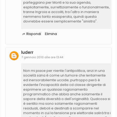
parteggiano per Monti e la sua agenda,
esplicitamente, surrettiziamente o funzionalmente,
tranne Ingroia e accoliti, tra l'altro in maniera
nemmeno tanto esasperata, quindi questa
dovrebbe essere semplicemente "sinistra".
Rispondi
Elimina
luderr
7 gennaio 2013 alle ore 13:44
Non mi piace per niente l'antipolitica, anzi in una
società sana è come un tumore che lentamente
ed inersorabilemte uccide; purtroppo però è
evidente l'incapacità della cd classe dirigente di
esprimere un qualsiasi ragionamento
programmatico che abbia anche solamente il
sapore della diversità o dell'originalità: Qualcosa si
è sentito ma sono solamente ragionamenti
residuali, deboli e destinati a scomparire nel
momento in cui la tensione pre elettorale salirà tra i