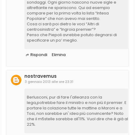
sondaggi. Ogni giorno nascono nuove sigle e
altrettante ne spariscono. Qui ad esempio
compare per la prima volta la lista “Intesa
Popolare” che non avevo mai sentito.
Cosa ci sarà poi dietro le voci “Altri di
centrosinistra” e “Ingroia premier”?
Penso che Piepoli avrebbe potuto degnarsi di
specificare un po’ meglio.
Rispondi
Elimina
nostravemus
3 gennaio 2013 alle ore 23:31
Berlusconi, pur di fare l'alleanza con la
lega,potrebbe fare il ministro e non più il premier. E
portare la colazione tutte le mattine a Maroni e a
Tosi, non sarebbe un' idea più convincente? Noto
che il m5stelle sarebbe all'11%. Vuol dire che è già al
22%.