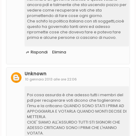
ancora pdl e talmente che sta uscendo pazzo per
vedere come recuperare voti che sta
promettendo di fare cose ogni giorno.
Che schifo la politica italiana con sti soggetti,cioè
questo ha governato tanti anni ed adesso
ripromette cose che doveva fare e poteva fare
prima e alcune persone ci cascano di nuovo.
Rispondi
Elimina
Unknown
10 gennaio 2013 alle ore 22:06
Poi cosa assurda è che adesso tutti i membri del
pdl per recuperare voti dicono che toglieranno
l'Imu e la criticano QUANDO SONO STATI I PRIMI AD
APPOGGIARLA E VOTARLA QUANDO MONTI DECISE DI
METTERLA.
CIOE' SIAMO ALL'ASSURDO TUTTI STI SIGNORI CHE
ADESSO CRITICANO SONO I PRIMI CHE L'HANNO
VOTATA.