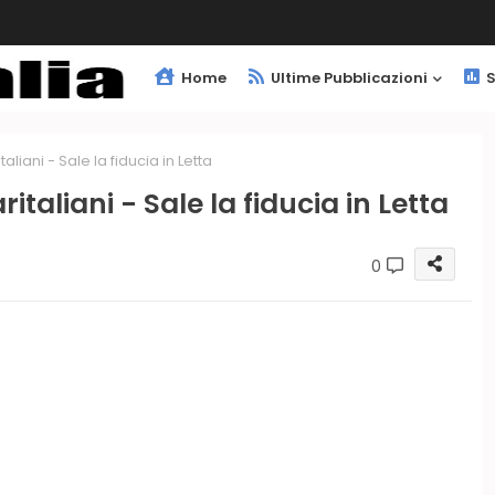
Home
Ultime Pubblicazioni
S
liani - Sale la fiducia in Letta
italiani - Sale la fiducia in Letta
0