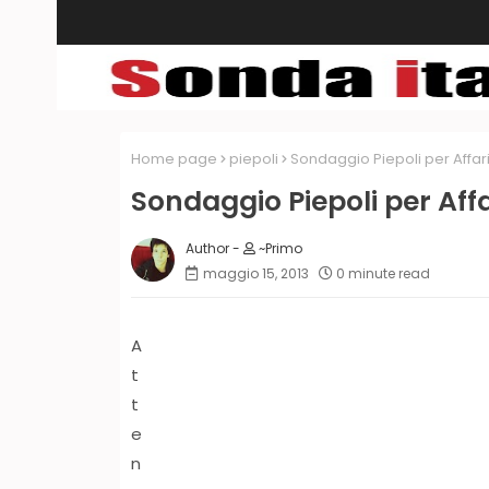
Home page
piepoli
Sondaggio Piepoli per Affarita
Sondaggio Piepoli per Affar
~Primo
maggio 15, 2013
0 minute read
A
t
t
e
n