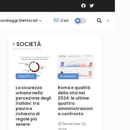
ondaggi Elettorali
Contatti
Società
SOCIETÀ
DEMOPOLIS
ALEMANNO
La sicurezza
Roma e qualità
urbana nella
della vita nel
percezione degli
2024: le ultime
italiani: tra
quattro
paura e
amministraizoni
richiesta di
a confronto
regole più
severe
December 20,
2024