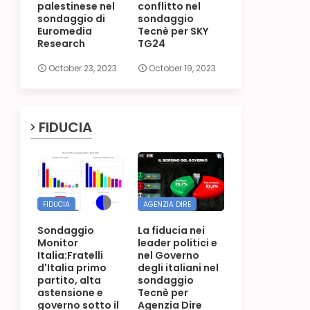
palestinese nel
conflitto nel
sondaggio di
sondaggio
Euromedia
Tecnè per SKY
Research
TG24
October 23, 2023
October 19, 2023
FIDUCIA
FIDUCIA
AGENZIA DIRE
Sondaggio
La fiducia nei
Monitor
leader politici e
Italia:Fratelli
nel Governo
d'Italia primo
degli italiani nel
partito, alta
sondaggio
astensione e
Tecnè per
governo sotto il
Agenzia Dire