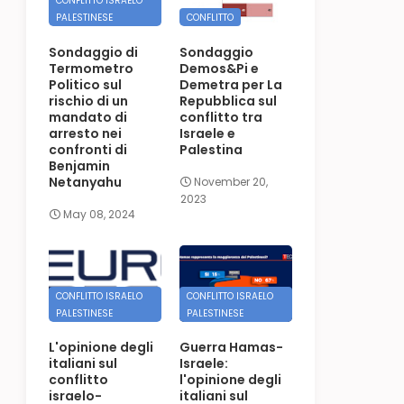
CONFLITTO ISRAELO
PALESTINESE
CONFLITTO
Sondaggio di
Sondaggio
Termometro
Demos&Pi e
Politico sul
Demetra per La
rischio di un
Repubblica sul
mandato di
conflitto tra
arresto nei
Israele e
confronti di
Palestina
Benjamin
Netanyahu
November 20,
2023
May 08, 2024
CONFLITTO ISRAELO
CONFLITTO ISRAELO
PALESTINESE
PALESTINESE
L'opinione degli
Guerra Hamas-
italiani sul
Israele:
conflitto
l'opinione degli
israelo-
italiani sul