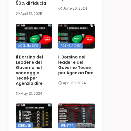
50% di fiducia
June 26, 2024
April 12, 2025
AGENZIA DIRE
AGENZIA DIRE
Il Borsino dei
Il Borsino dei
Leader e del
leader e del
Governo nel
Governo Tecnè
sondaggio
per Agenzia Dire
Tecnè per
Agenzia dire
April 30, 2024
May 21, 2024
DIREWEB
EUMETRA