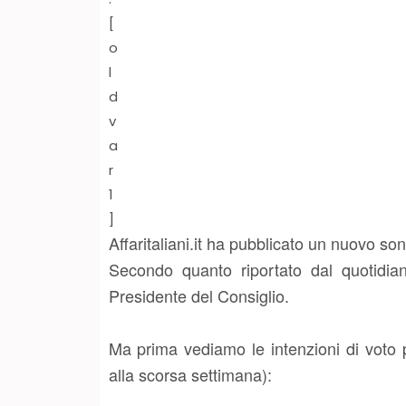
[
o
l
d
v
a
r
1
]
Affaritaliani.it ha pubblicato un nuovo so
Secondo quanto riportato dal quotidiano 
Presidente del Consiglio.
Ma prima vediamo le intenzioni di voto per
alla scorsa settimana):