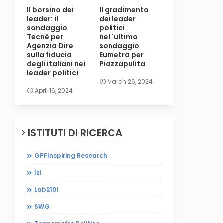
Il borsino dei
Il gradimento
leader: il
dei leader
sondaggio
politici
Tecnè per
nell'ultimo
Agenzia Dire
sondaggio
sulla fiducia
Eumetra per
degli italiani nei
Piazzapulita
leader politici
March 26, 2024
April 16, 2024
ISTITUTI DI RICERCA
GPFInspiring Research
Izi
Lab2101
SWG