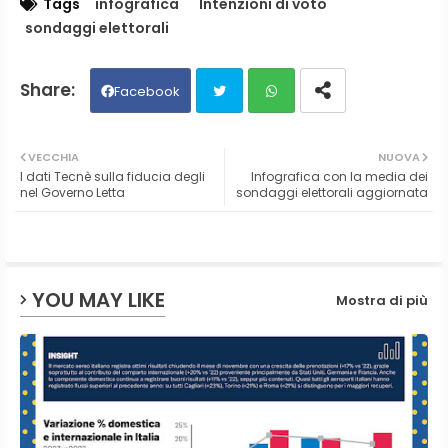
Tags
infografica
Intenzioni di voto
sondaggi elettorali
Facebook
Twit
Wh
VECCHIA
NUOVA
I dati Tecnè sulla fiducia degli
Infografica con la media dei
ter
ats
nel Governo Letta
sondaggi elettorali aggiornata
ap
p
YOU MAY LIKE
Mostra di più