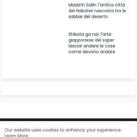
Mada’in Salih: l'antica città
dei Nabatei nascosta tra le
sabbie del deserto
Shikata ga nai: l'arte
giapponese del saper
lasciar andare le cose
come devono andare
Design by -
Blogger Templates
| Distributed by
Our website uses cookies to enhance your experience.
Learn More
BloggerTemplate.org