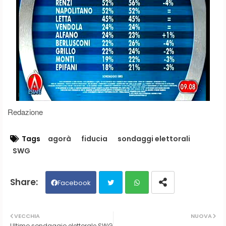
Redazione
Tags
agorà
fiducia
sondaggi elettorali
SWG
Facebook
Twit
Wh
VECCHIA
NUOVA
Ultimo sondaggio elettorale SWG