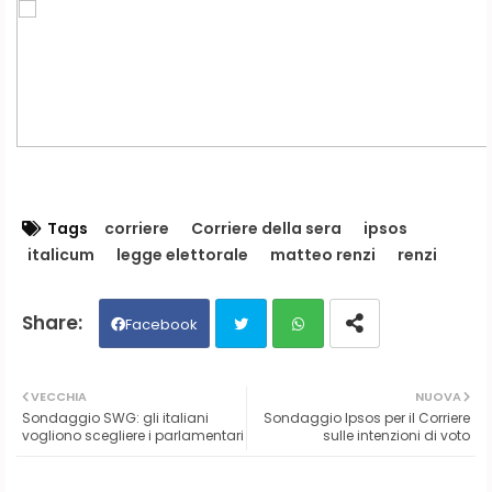
Tags
corriere
Corriere della sera
ipsos
italicum
legge elettorale
matteo renzi
renzi
Facebook
Twit
Wh
VECCHIA
NUOVA
Sondaggio SWG: gli italiani
Sondaggio Ipsos per il Corriere
ter
ats
vogliono scegliere i parlamentari
sulle intenzioni di voto
ap