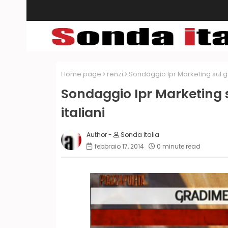
Home page
renzi
Sondaggio Ipr Marketing sul gr
Sondaggio Ipr Marketing s
italiani
Sonda Italia
febbraio 17, 2014
0 minute read