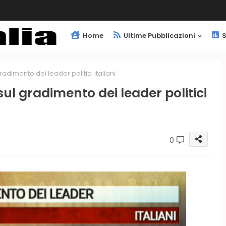
Home
Ultime Pubblicazioni
S
adimento dei leader politici italiani
ul gradimento dei leader politici
0