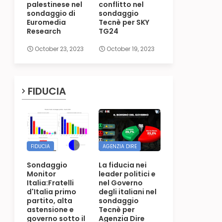
palestinese nel
conflitto nel
sondaggio di
sondaggio
Euromedia
Tecnè per SKY
Research
TG24
October 23, 2023
October 19, 2023
FIDUCIA
FIDUCIA
AGENZIA DIRE
Sondaggio
La fiducia nei
Monitor
leader politici e
Italia:Fratelli
nel Governo
d'Italia primo
degli italiani nel
partito, alta
sondaggio
astensione e
Tecnè per
governo sotto il
Agenzia Dire