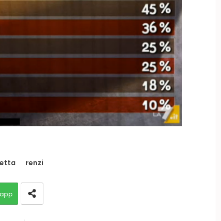
etta
renzi
app