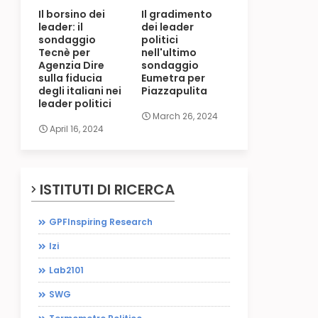
Il borsino dei
Il gradimento
leader: il
dei leader
sondaggio
politici
Tecnè per
nell'ultimo
Agenzia Dire
sondaggio
sulla fiducia
Eumetra per
degli italiani nei
Piazzapulita
leader politici
March 26, 2024
April 16, 2024
ISTITUTI DI RICERCA
GPFInspiring Research
Izi
Lab2101
SWG