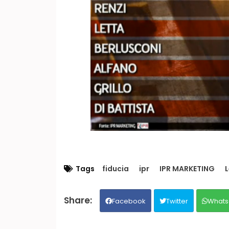
Tags
fiducia
ipr
IPR MARKETING
L
Facebook
Twitter
Whats