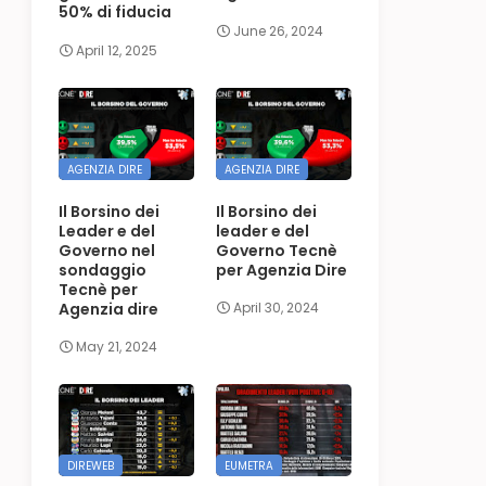
50% di fiducia
June 26, 2024
April 12, 2025
AGENZIA DIRE
AGENZIA DIRE
Il Borsino dei
Il Borsino dei
Leader e del
leader e del
Governo nel
Governo Tecnè
sondaggio
per Agenzia Dire
Tecnè per
Agenzia dire
April 30, 2024
May 21, 2024
DIREWEB
EUMETRA