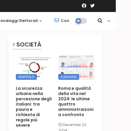
ondaggi Elettorali
Contatti
Società
SOCIETÀ
DEMOPOLIS
ALEMANNO
La sicurezza
Roma e qualità
urbana nella
della vita nel
percezione degli
2024: le ultime
italiani: tra
quattro
paura e
amministraizoni
richiesta di
a confronto
regole più
severe
December 20,
2024