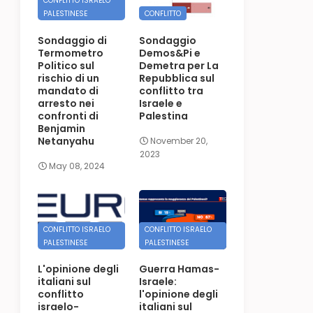
CONFLITTO ISRAELO
PALESTINESE
CONFLITTO
Sondaggio di
Sondaggio
Termometro
Demos&Pi e
Politico sul
Demetra per La
rischio di un
Repubblica sul
mandato di
conflitto tra
arresto nei
Israele e
confronti di
Palestina
Benjamin
Netanyahu
November 20,
2023
May 08, 2024
CONFLITTO ISRAELO
CONFLITTO ISRAELO
PALESTINESE
PALESTINESE
L'opinione degli
Guerra Hamas-
italiani sul
Israele:
conflitto
l'opinione degli
israelo-
italiani sul