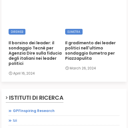
DIREWEB
EUMETRA
Il borsino dei leader: il
Il gradimento dei leader
sondaggio Tecnè per
politici nell'ultimo
Agenzia Dire sulla fiducia
sondaggio Eumetra per
degli italiani nei leader
Piazzapulita
politici
March 26, 2024
April 16, 2024
ISTITUTI DI RICERCA
GPFInspiring Research
Izi