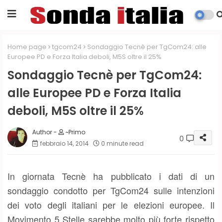
Home page
tgcom24
Sondaggio Tecnè per TgCom24: alle
Europee PD e Forza Italia deboli, M5S oltre il 25%
Sondaggio Tecnè per TgCom24:
alle Europee PD e Forza Italia
deboli, M5S oltre il 25%
~Primo
0
febbraio 14, 2014
0 minute read
In giornata Tecnè ha pubblicato i dati di un
sondaggio condotto per TgCom24 sulle intenzioni
dei voto degli italiani per le elezioni europee. Il
Movimento 5 Stelle sarebbe molto più forte rispetto