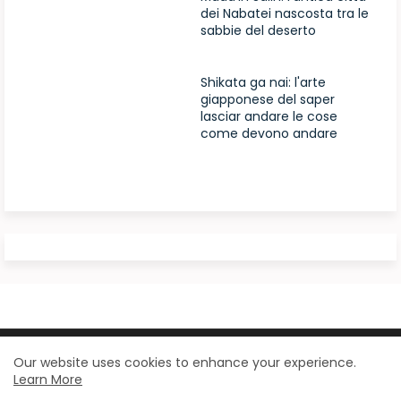
dei Nabatei nascosta tra le
sabbie del deserto
Shikata ga nai: l'arte
giapponese del saper
lasciar andare le cose
come devono andare
Design by -
Blogger Templates
| Distributed by
Our website uses cookies to enhance your experience.
Learn More
BloggerTemplate.org