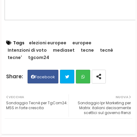
Tags
elezioni europee
europee
Intenzioni di voto
mediaset
tecne
tecnè
tecne'
tgcom24
Facebook
Twit
Wh
VECCHIA
NUOVA
Sondaggio Tecnè per TgCom24:
Sondaggio Ipr Marketing per
ter
ats
M5S in forte crescita
Matrix: italiani decisamente
scettici sul governo Renzi
ap
p