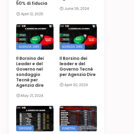
50% di fiducia
June 26, 2024
April 12, 2025
AGENZIA DIRE
AGENZIA DIRE
Il Borsino dei
Il Borsino dei
Leader e del
leader e del
Governo nel
Governo Tecnè
sondaggio
per Agenzia Dire
Tecnè per
Agenzia dire
April 30, 2024
May 21, 2024
DIREWEB
EUMETRA