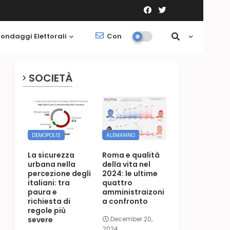
ondaggi Elettorali
Contatti
Società
SOCIETÀ
DEMOPOLIS
ALEMANNO
La sicurezza
Roma e qualità
urbana nella
della vita nel
percezione degli
2024: le ultime
italiani: tra
quattro
paura e
amministraizoni
richiesta di
a confronto
regole più
severe
December 20,
2024