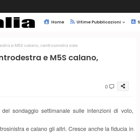
Home
Ultime Pubblicazioni
S
stra e M5S calano, centrosinistra sale
ntrodestra e M5S calano,
0
 del sondaggio settimanale sulle intenzioni di voto,
sinistra e calano gli altri. Cresce anche la fiducia in