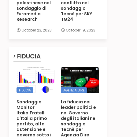
palestinese nel
conflitto nel
sondaggio di
sondaggio
Euromedia
Tecnè per SKY
Research
TG24
October 23, 2023
October 19, 2023
FIDUCIA
FIDUCIA
AGENZIA DIRE
Sondaggio
La fiducia nei
Monitor
leader politici e
Italia:Fratelli
nel Governo
d'Italia primo
degli italiani nel
partito, alta
sondaggio
astensione e
Tecnè per
governo sotto il
Agenzia Dire