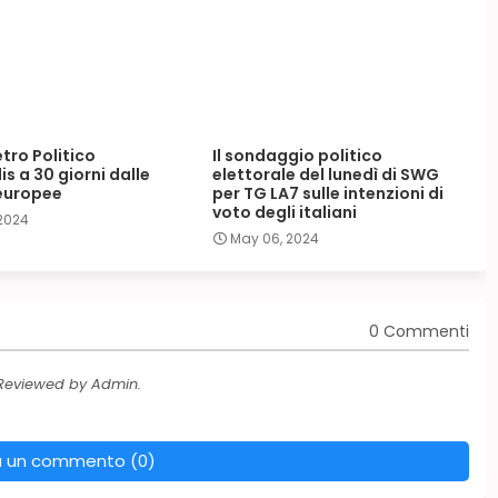
tro Politico
Il sondaggio politico
s a 30 giorni dalle
elettorale del lunedì di SWG
 europee
per TG LA7 sulle intenzioni di
voto degli italiani
 2024
May 06, 2024
0 Commenti
 Reviewed by Admin.
a un commento (0)