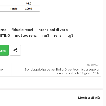
erno
fiducia renzi
Intenzioni di voto
KETING
matteo renzi
rai3
renzi
tg3
app
NUOVA
ce
Sondaggio Ipsos per Ballarò: centrosinistra supera
centrodestra, M5S giù al 20%
Mostra di più