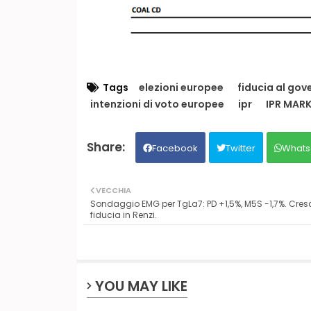
Tags
elezioni europee
fiducia al gov
intenzioni di voto europee
ipr
IPR MAR
Facebook
Twitter
Whats
VECCHIA
Sondaggio EMG per TgLa7: PD +1,5%, M5S -1,7%. Cres
fiducia in Renzi.
YOU MAY LIKE