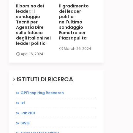
Il borsino dei
Il gradimento
leader: il
dei leader
sondaggio
politici
Tecnè per
nell'ultimo
Agenzia Dire
sondaggio
sulla fiducia
Eumetra per
degli italiani nei
Piazzapulita
leader politici
March 26, 2024
April 16, 2024
ISTITUTI DI RICERCA
GPFInspiring Research
Izi
Lab2101
SWG