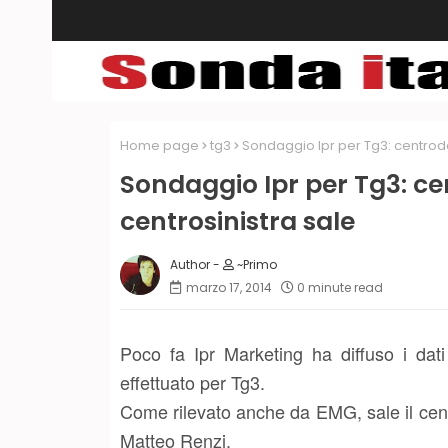
Home page
tg3
Sondaggio Ipr per Tg3: centrode
Sondaggio Ipr per Tg3: ce
centrosinistra sale
~Primo
marzo 17, 2014
0 minute read
Poco fa Ipr Marketing ha diffuso i dati
effettuato per Tg3.
Come rilevato anche da EMG, sale il centro
Matteo Renzi.