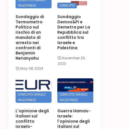
CONFLITTO ISRAELO
PALESTINESE
CONFLITTO
Sondaggio di
Sondaggio
Termometro
Demos&Pi e
Politico sul
Demetra per La
rischio di un
Repubblica sul
mandato di
conflitto tra
arresto nei
Israele e
confronti di
Palestina
Benjamin
Netanyahu
November 20,
2023
May 08, 2024
CONFLITTO ISRAELO
CONFLITTO ISRAELO
PALESTINESE
PALESTINESE
L'opinione degli
Guerra Hamas-
italiani sul
Israele:
conflitto
l'opinione degli
israelo-
italiani sul