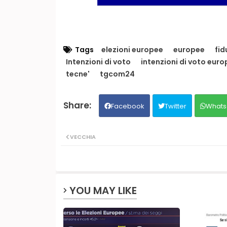
Tags
elezioni europee
europee
fid
Intenzioni di voto
intenzioni di voto eur
tecne'
tgcom24
Facebook
Twitter
Whats
VECCHIA
YOU MAY LIKE