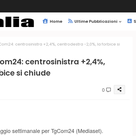
Home
Ultime Pubblicazioni
S
24: centrosinistra +2,4%, centrodestra -2,0%, la forbice si
m24: centrosinistra +2,4%,
bice si chiude
0
daggio settimanale per TgCom24 (Mediaset).