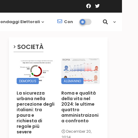
ondaggi Elettorali
Contatti
Società
SOCIETÀ
DEMOPOLIS
ALEMANNO
La sicurezza
Roma e qualità
urbana nella
della vita nel
percezione degli
2024: le ultime
italiani: tra
quattro
paura e
amministraizoni
richiesta di
a confronto
regole più
severe
December 20,
2024