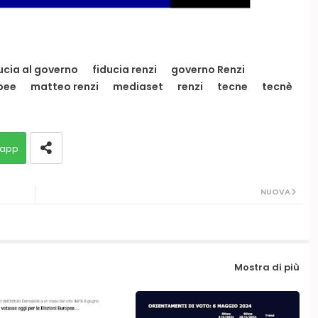
ucia al governo
fiducia renzi
governo Renzi
opee
matteo renzi
mediaset
renzi
tecne
tecnè
app
NUOVA
Mostra di più