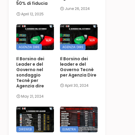
50% di fiducia
June 26, 2024
April 12, 2025
AGENZIA DIRE
AGENZIA DIRE
Il Borsino dei
Il Borsino dei
Leader e del
leader e del
Governo nel
Governo Tecnè
sondaggio
per Agenzia Dire
Tecnè per
Agenzia dire
April 30, 2024
May 21, 2024
DIREWEB
EUMETRA