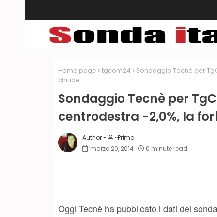
Home page
tgcom24
Sondaggio Tecnè per TgCom
chiude
Sondaggio Tecnè per TgCo
centrodestra -2,0%, la for
~Primo
marzo 20, 2014
0 minute read
Oggi Tecnè ha pubblicato i dati del son