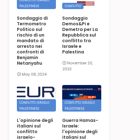
CONFLITTO ISRAELO
PALESTINESE
CONFLITTO
Sondaggio di
Sondaggio
Termometro
Demos&Pi e
Politico sul
Demetra per La
rischio di un
Repubblica sul
mandato di
conflitto tra
arresto nei
Israele e
confronti di
Palestina
Benjamin
Netanyahu
November 20,
2023
May 08, 2024
CONFLITTO ISRAELO
CONFLITTO ISRAELO
PALESTINESE
PALESTINESE
L'opinione degli
Guerra Hamas-
italiani sul
Israele:
conflitto
l'opinione degli
israelo-
italiani sul