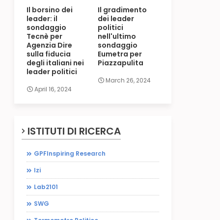
Il borsino dei
Il gradimento
leader: il
dei leader
sondaggio
politici
Tecnè per
nell'ultimo
Agenzia Dire
sondaggio
sulla fiducia
Eumetra per
degli italiani nei
Piazzapulita
leader politici
March 26, 2024
April 16, 2024
ISTITUTI DI RICERCA
GPFInspiring Research
Izi
Lab2101
SWG