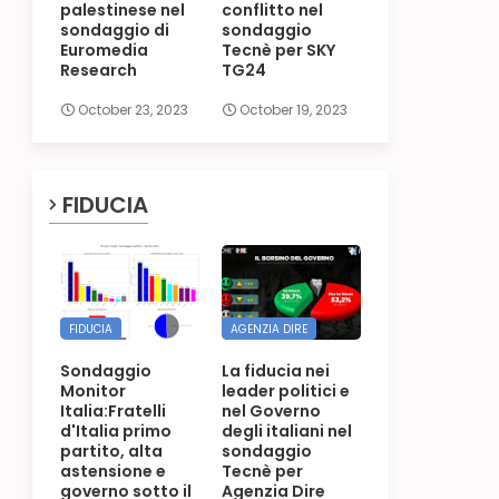
palestinese nel
conflitto nel
sondaggio di
sondaggio
Euromedia
Tecnè per SKY
Research
TG24
October 23, 2023
October 19, 2023
FIDUCIA
FIDUCIA
AGENZIA DIRE
Sondaggio
La fiducia nei
Monitor
leader politici e
Italia:Fratelli
nel Governo
d'Italia primo
degli italiani nel
partito, alta
sondaggio
astensione e
Tecnè per
governo sotto il
Agenzia Dire