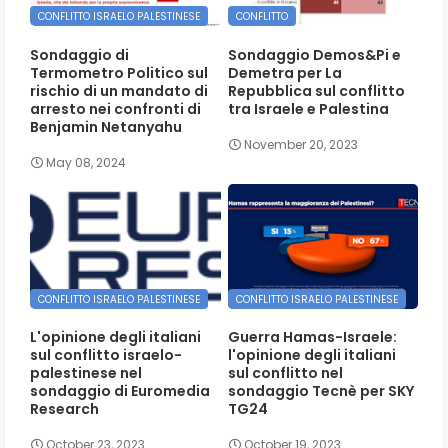
CONFLITTO ISRAELO PALESTINESE
CONFLITTO
Sondaggio di
Sondaggio Demos&Pi e
Termometro Politico sul
Demetra per La
rischio di un mandato di
Repubblica sul conflitto
arresto nei confronti di
tra Israele e Palestina
Benjamin Netanyahu
November 20, 2023
May 08, 2024
CONFLITTO ISRAELO PALESTINESE
CONFLITTO ISRAELO PALESTINESE
L'opinione degli italiani
Guerra Hamas-Israele:
sul conflitto israelo-
l'opinione degli italiani
palestinese nel
sul conflitto nel
sondaggio di Euromedia
sondaggio Tecnè per SKY
Research
TG24
October 23, 2023
October 19, 2023