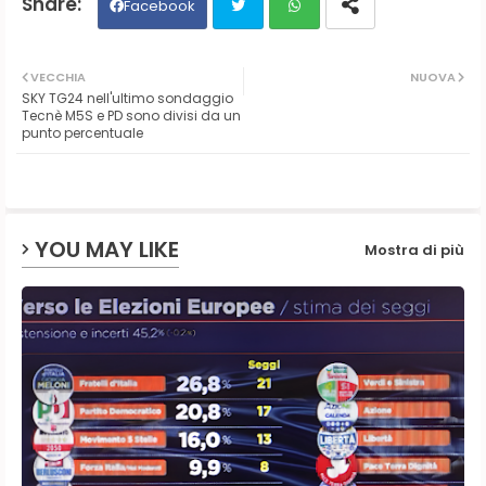
Facebook
Twit
Wh
VECCHIA
NUOVA
SKY TG24 nell'ultimo sondaggio
ter
ats
Tecnè M5S e PD sono divisi da un
punto percentuale
ap
p
YOU MAY LIKE
Mostra di più