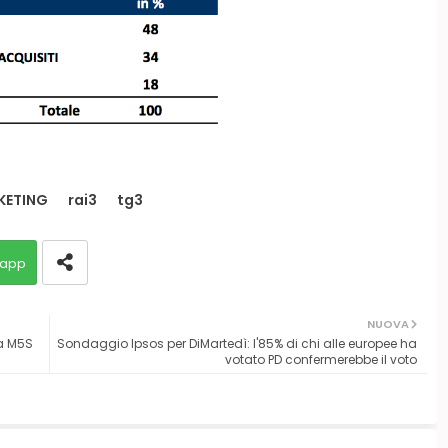
KETING
rai3
tg3
app
NUOVA
la M5S
Sondaggio Ipsos per DiMartedì: l'85% di chi alle europee ha
votato PD confermerebbe il voto