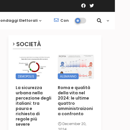
ondaggi Elettorali
Contatti
Società
SOCIETÀ
DEMOPOLIS
ALEMANNO
La sicurezza
Roma e qualità
urbana nella
della vita nel
percezione degli
2024: le ultime
italiani: tra
quattro
paura e
amministraizoni
richiesta di
a confronto
regole più
severe
December 20,
2024