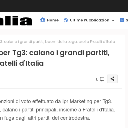
Home
Ultime Pubblicazioni
S
calano i grandi partiti, boom della Lega, crolla Fratelli d'Italia
r Tg3: calano i grandi partiti,
elli d'Italia
0
enzioni di voto effettuato da Ipr Marketing per Tg3.
calano i partiti principali, insieme a Fratelli d'Italia.
n fuga dagli altri partiti del centrodestra.