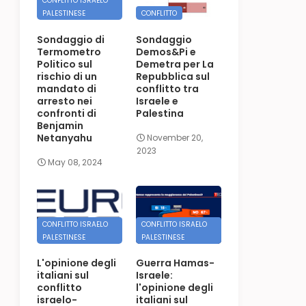
CONFLITTO ISRAELO
PALESTINESE
CONFLITTO
Sondaggio di
Sondaggio
Termometro
Demos&Pi e
Politico sul
Demetra per La
rischio di un
Repubblica sul
mandato di
conflitto tra
arresto nei
Israele e
confronti di
Palestina
Benjamin
Netanyahu
November 20,
2023
May 08, 2024
CONFLITTO ISRAELO
CONFLITTO ISRAELO
PALESTINESE
PALESTINESE
L'opinione degli
Guerra Hamas-
italiani sul
Israele:
conflitto
l'opinione degli
israelo-
italiani sul