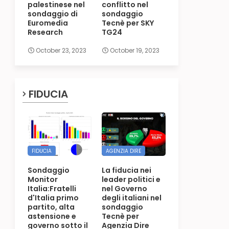
palestinese nel
conflitto nel
sondaggio di
sondaggio
Euromedia
Tecnè per SKY
Research
TG24
October 23, 2023
October 19, 2023
FIDUCIA
FIDUCIA
AGENZIA DIRE
Sondaggio
La fiducia nei
Monitor
leader politici e
Italia:Fratelli
nel Governo
d'Italia primo
degli italiani nel
partito, alta
sondaggio
astensione e
Tecnè per
governo sotto il
Agenzia Dire