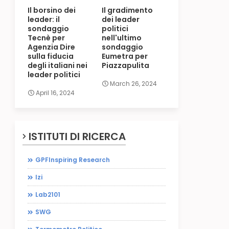
Il borsino dei
Il gradimento
leader: il
dei leader
sondaggio
politici
Tecnè per
nell'ultimo
Agenzia Dire
sondaggio
sulla fiducia
Eumetra per
degli italiani nei
Piazzapulita
leader politici
March 26, 2024
April 16, 2024
ISTITUTI DI RICERCA
GPFInspiring Research
Izi
Lab2101
SWG