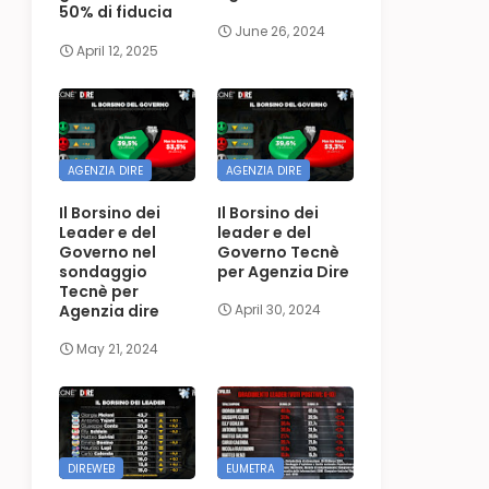
50% di fiducia
June 26, 2024
April 12, 2025
AGENZIA DIRE
AGENZIA DIRE
Il Borsino dei
Il Borsino dei
Leader e del
leader e del
Governo nel
Governo Tecnè
sondaggio
per Agenzia Dire
Tecnè per
Agenzia dire
April 30, 2024
May 21, 2024
DIREWEB
EUMETRA