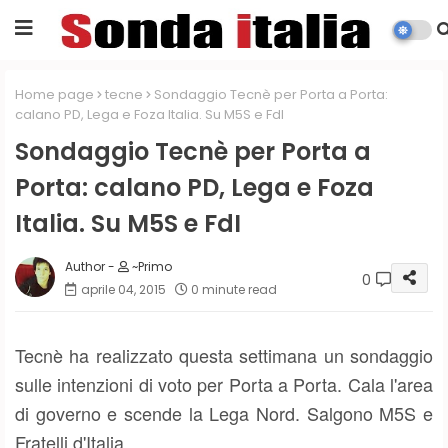
Home page
tecne
Sondaggio Tecnè per Porta a Porta:
calano PD, Lega e Foza Italia. Su M5S e FdI
Sondaggio Tecnè per Porta a
Porta: calano PD, Lega e Foza
Italia. Su M5S e FdI
~Primo
0
aprile 04, 2015
0 minute read
Tecnè ha realizzato questa settimana un sondaggio
sulle intenzioni di voto per Porta a Porta. Cala l'area
di governo e scende la Lega Nord. Salgono M5S e
Fratelli d'Italia