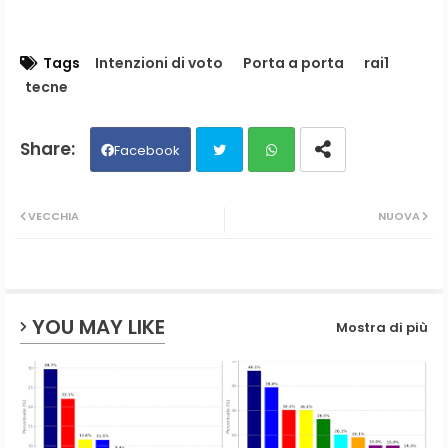
Tags
Intenzioni di voto
Porta a porta
rai1
tecne
Facebook
Twit
Wh
VECCHIA
NUOVA
ter
ats
ap
YOU MAY LIKE
Mostra di più
p