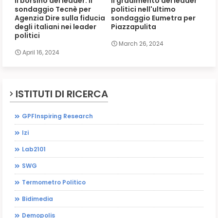
Il borsino dei leader: il
Il gradimento dei leader
sondaggio Tecnè per
politici nell'ultimo
Agenzia Dire sulla fiducia
sondaggio Eumetra per
degli italiani nei leader
Piazzapulita
politici
March 26, 2024
April 16, 2024
ISTITUTI DI RICERCA
GPFInspiring Research
Izi
Lab2101
SWG
Termometro Politico
Bidimedia
Demopolis