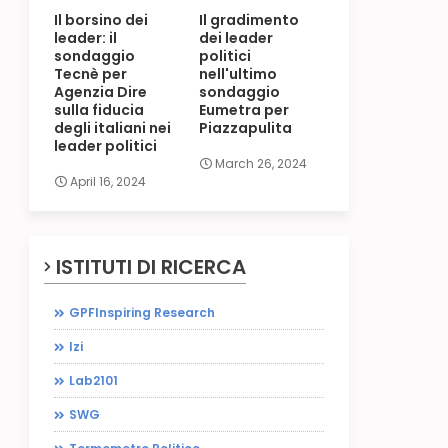
Il borsino dei
Il gradimento
leader: il
dei leader
sondaggio
politici
Tecnè per
nell'ultimo
Agenzia Dire
sondaggio
sulla fiducia
Eumetra per
degli italiani nei
Piazzapulita
leader politici
March 26, 2024
April 16, 2024
ISTITUTI DI RICERCA
GPFInspiring Research
Izi
Lab2101
SWG