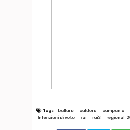
Tags
ballaro
caldoro
campania
Intenzioni di voto
rai
rai3
regionali 2