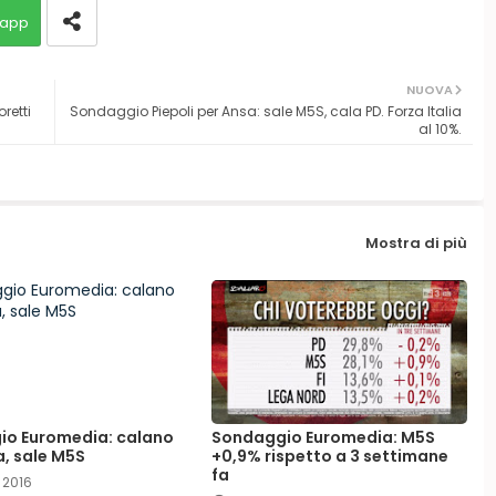
app
NUOVA
retti
Sondaggio Piepoli per Ansa: sale M5S, cala PD. Forza Italia
al 10%.
Mostra di più
o Euromedia: calano
Sondaggio Euromedia: M5S
a, sale M5S
+0,9% rispetto a 3 settimane
fa
 2016