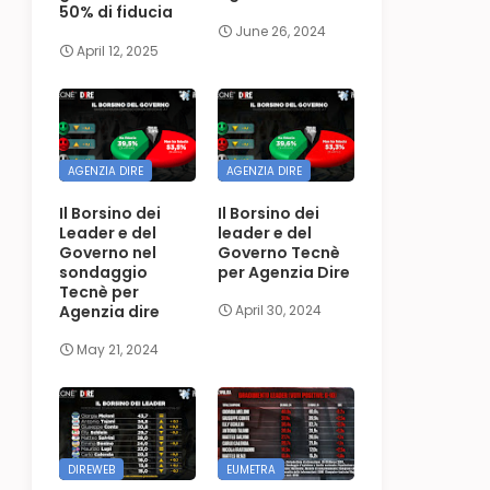
50% di fiducia
June 26, 2024
April 12, 2025
AGENZIA DIRE
AGENZIA DIRE
Il Borsino dei
Il Borsino dei
Leader e del
leader e del
Governo nel
Governo Tecnè
sondaggio
per Agenzia Dire
Tecnè per
Agenzia dire
April 30, 2024
May 21, 2024
DIREWEB
EUMETRA