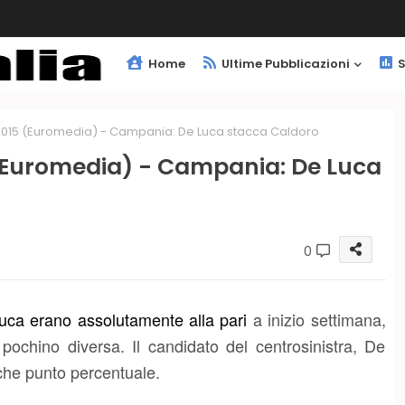
Home
Ultime Pubblicazioni
S
2015 (Euromedia) - Campania: De Luca stacca Caldoro
(Euromedia) - Campania: De Luca
0
ca erano assolutamente alla pari
a inizio settimana,
ochino diversa. Il candidato del centrosinistra, De
lche punto percentuale.