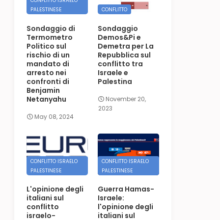
CONFLITTO ISRAELO
PALESTINESE
CONFLITTO
Sondaggio di
Sondaggio
Termometro
Demos&Pi e
Politico sul
Demetra per La
rischio di un
Repubblica sul
mandato di
conflitto tra
arresto nei
Israele e
confronti di
Palestina
Benjamin
Netanyahu
November 20,
2023
May 08, 2024
CONFLITTO ISRAELO
CONFLITTO ISRAELO
PALESTINESE
PALESTINESE
L'opinione degli
Guerra Hamas-
italiani sul
Israele:
conflitto
l'opinione degli
israelo-
italiani sul