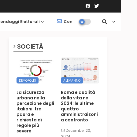
ondaggi Elettorali
Contatti
Società
SOCIETÀ
DEMOPOLIS
ALEMANNO
La sicurezza
Roma e qualità
urbana nella
della vita nel
percezione degli
2024: le ultime
italiani: tra
quattro
paura e
amministraizoni
richiesta di
a confronto
regole più
severe
December 20,
2024