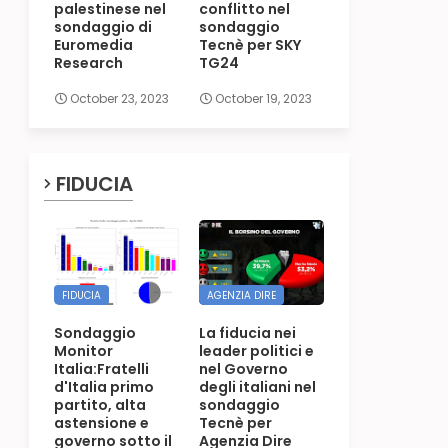
palestinese nel
conflitto nel
sondaggio di
sondaggio
Euromedia
Tecnè per SKY
Research
TG24
October 23, 2023
October 19, 2023
FIDUCIA
FIDUCIA
AGENZIA DIRE
Sondaggio
La fiducia nei
Monitor
leader politici e
Italia:Fratelli
nel Governo
d'Italia primo
degli italiani nel
partito, alta
sondaggio
astensione e
Tecnè per
governo sotto il
Agenzia Dire