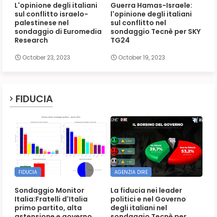
L'opinione degli italiani
Guerra Hamas-Israele:
sul conflitto israelo-
l'opinione degli italiani
palestinese nel
sul conflitto nel
sondaggio di Euromedia
sondaggio Tecnè per SKY
Research
TG24
October 23, 2023
October 19, 2023
FIDUCIA
FIDUCIA
AGENZIA DIRE
Sondaggio Monitor
La fiducia nei leader
Italia:Fratelli d'Italia
politici e nel Governo
primo partito, alta
degli italiani nel
astensione e governo
sondaggio Tecnè per