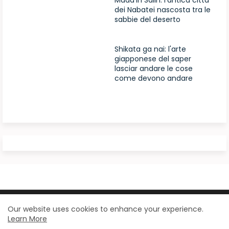
Mada’in Salih: l'antica città
dei Nabatei nascosta tra le
sabbie del deserto
Shikata ga nai: l'arte
giapponese del saper
lasciar andare le cose
come devono andare
Design by -
Blogger Templates
| Distributed by
Our website uses cookies to enhance your experience.
Learn More
BloggerTemplate.org