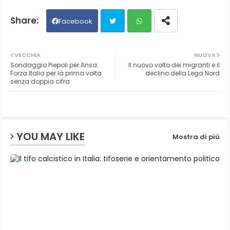
Facebook
Twit
Wh
VECCHIA
NUOVA
Sondaggio Piepoli per Ansa:
Il nuovo volto dei migranti e il
ter
ats
Forza Italia per la prima volta
declino della Lega Nord
senza doppia cifra
ap
p
YOU MAY LIKE
Mostra di più