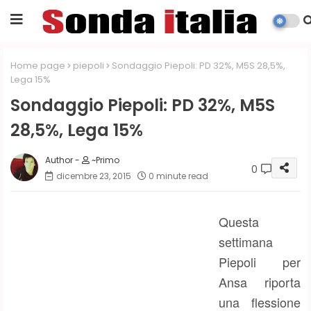
Home page
piepoli
Sondaggio Piepoli: PD 32%, M5S 28,5%,
Lega 15%
Sondaggio Piepoli: PD 32%, M5S
28,5%, Lega 15%
~Primo
0
dicembre 23, 2015
0 minute read
Questa
settimana
Piepoli per
Ansa riporta
una flessione