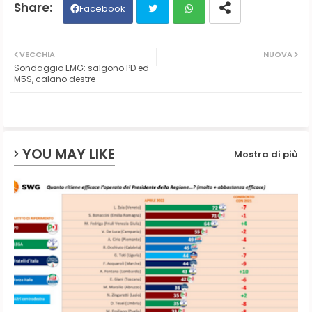
Facebook
Twit
Wh
VECCHIA
NUOVA
Sondaggio EMG: salgono PD ed
ter
ats
M5S, calano destre
ap
p
YOU MAY LIKE
Mostra di più