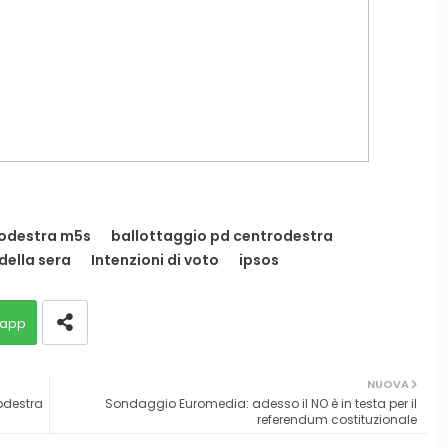
rodestra m5s
ballottaggio pd centrodestra
della sera
Intenzioni di voto
ipsos
app
NUOVA
odestra
Sondaggio Euromedia: adesso il NO è in testa per il
referendum costituzionale