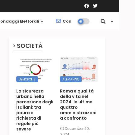
ondaggi Elettorali
Contatti
Società
SOCIETÀ
DEMOPOLIS
ALEMANNO
La sicurezza
Roma e qualità
urbana nella
della vita nel
percezione degli
2024: le ultime
italiani: tra
quattro
paura e
amministraizoni
richiesta di
a confronto
regole più
severe
December 20,
2024