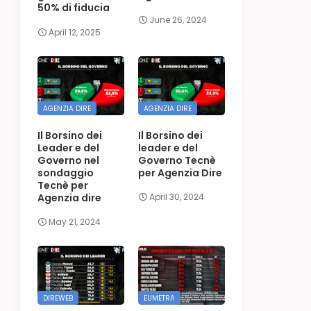
50% di fiducia
June 26, 2024
April 12, 2025
AGENZIA DIRE
AGENZIA DIRE
Il Borsino dei
Il Borsino dei
Leader e del
leader e del
Governo nel
Governo Tecnè
sondaggio
per Agenzia Dire
Tecnè per
Agenzia dire
April 30, 2024
May 21, 2024
DIREWEB
EUMETRA