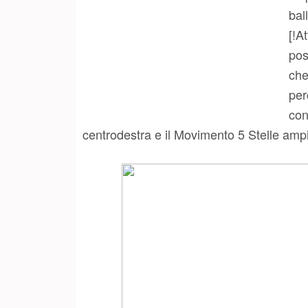
bal
[!A
pos
che
per
con
centrodestra e il Movimento 5 Stelle amp