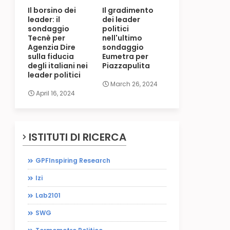
Il borsino dei
Il gradimento
leader: il
dei leader
sondaggio
politici
Tecnè per
nell'ultimo
Agenzia Dire
sondaggio
sulla fiducia
Eumetra per
degli italiani nei
Piazzapulita
leader politici
March 26, 2024
April 16, 2024
ISTITUTI DI RICERCA
GPFInspiring Research
Izi
Lab2101
SWG