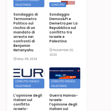
CONFLITTO ISRAELO
PALESTINESE
CONFLITTO
Sondaggio di
Sondaggio
Termometro
Demos&Pi e
Politico sul
Demetra per La
rischio di un
Repubblica sul
mandato di
conflitto tra
arresto nei
Israele e
confronti di
Palestina
Benjamin
Netanyahu
November 20,
2023
May 08, 2024
CONFLITTO ISRAELO
CONFLITTO ISRAELO
PALESTINESE
PALESTINESE
L'opinione degli
Guerra Hamas-
italiani sul
Israele:
conflitto
l'opinione degli
israelo-
italiani sul