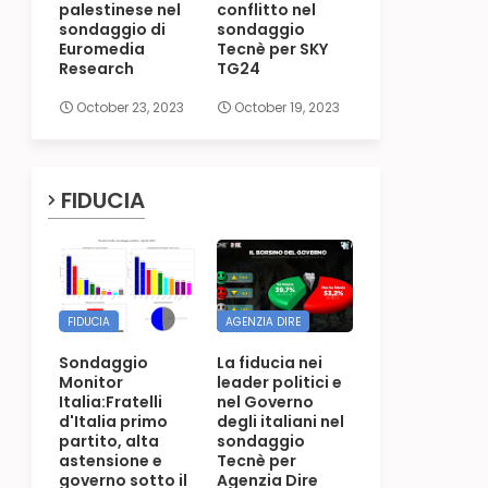
palestinese nel
conflitto nel
sondaggio di
sondaggio
Euromedia
Tecnè per SKY
Research
TG24
October 23, 2023
October 19, 2023
FIDUCIA
FIDUCIA
AGENZIA DIRE
Sondaggio
La fiducia nei
Monitor
leader politici e
Italia:Fratelli
nel Governo
d'Italia primo
degli italiani nel
partito, alta
sondaggio
astensione e
Tecnè per
governo sotto il
Agenzia Dire