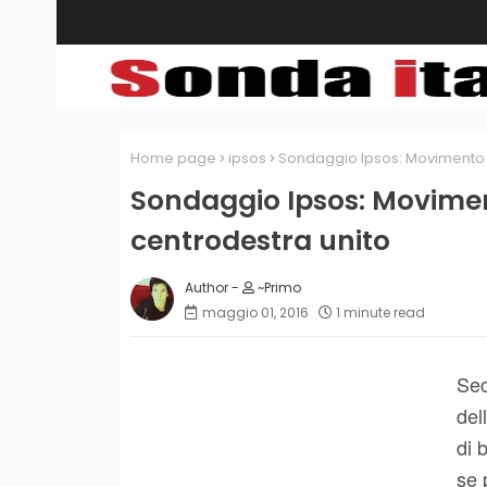
Home page
ipsos
Sondaggio Ipsos: Movimento 5 
Sondaggio Ipsos: Moviment
centrodestra unito
~Primo
maggio 01, 2016
1 minute read
Sec
del
di 
se 