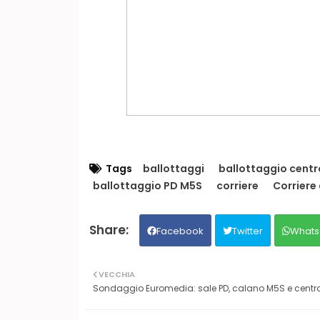
Tags
ballottaggi
ballottaggio cent
ballottaggio PD M5S
corriere
Corriere 
Facebook
Twitter
Whats
VECCHIA
Sondaggio Euromedia: sale PD, calano M5S e centr