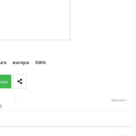
uro
europa
SWG
app
NUOVA
S