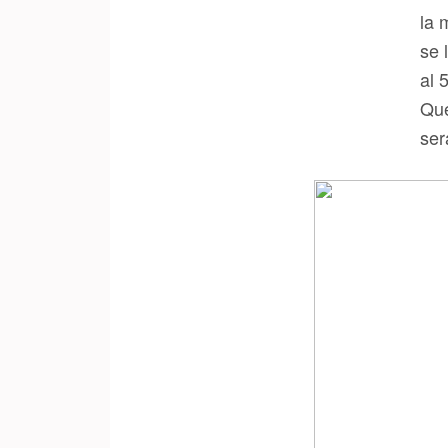
la 
se 
al 
Que
ser