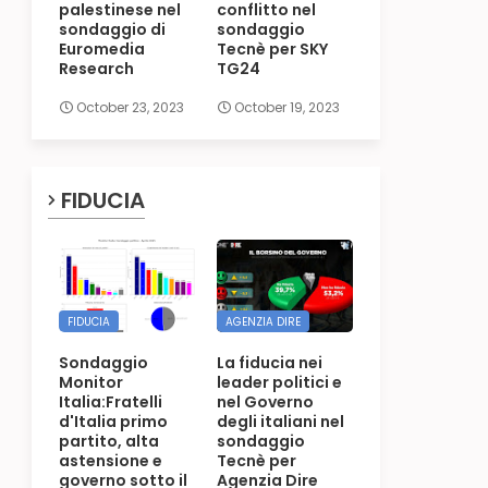
palestinese nel
conflitto nel
sondaggio di
sondaggio
Euromedia
Tecnè per SKY
Research
TG24
October 23, 2023
October 19, 2023
FIDUCIA
FIDUCIA
AGENZIA DIRE
Sondaggio
La fiducia nei
Monitor
leader politici e
Italia:Fratelli
nel Governo
d'Italia primo
degli italiani nel
partito, alta
sondaggio
astensione e
Tecnè per
governo sotto il
Agenzia Dire