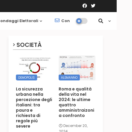
ondaggi Elettorali
Contatti
Società
SOCIETÀ
DEMOPOLIS
ALEMANNO
La sicurezza
Roma e qualità
urbana nella
della vita nel
percezione degli
2024: le ultime
italiani: tra
quattro
paura e
amministraizoni
richiesta di
a confronto
regole più
severe
December 20,
2024