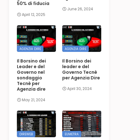
50% di fiducia
June 26, 2024
April 12, 2025
AGENZIA DIRE
AGENZIA DIRE
Il Borsino dei
Il Borsino dei
Leader e del
leader e del
Governo nel
Governo Tecnè
sondaggio
per Agenzia Dire
Tecnè per
Agenzia dire
April 30, 2024
May 21, 2024
DIREWEB
EUMETRA