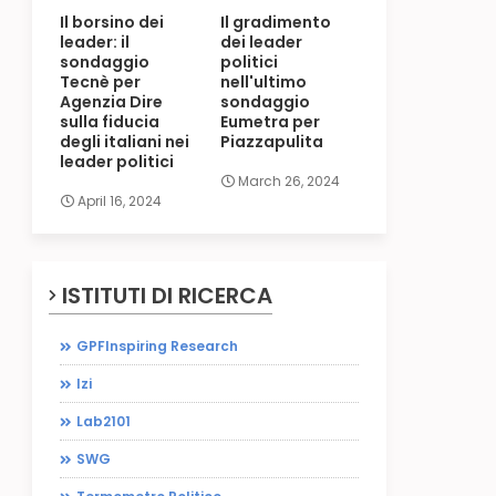
Il borsino dei
Il gradimento
leader: il
dei leader
sondaggio
politici
Tecnè per
nell'ultimo
Agenzia Dire
sondaggio
sulla fiducia
Eumetra per
degli italiani nei
Piazzapulita
leader politici
March 26, 2024
April 16, 2024
ISTITUTI DI RICERCA
GPFInspiring Research
Izi
Lab2101
SWG