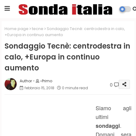
Home page
tecne
Sondaggio Tecnè: centrodestra in calo,
+Europa in continuo aumento
Sondaggio Tecnè: centrodestra in
calo, +Europa in continuo
aumento
~Primo
0
febbraio 15, 2018
0 minute read
Siamo agli
ultimi
.
sondaggi
Domani sera