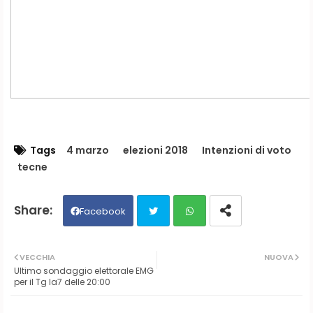
Tags
4 marzo
elezioni 2018
Intenzioni di voto
tecne
Facebook
Twit
Wh
VECCHIA
NUOVA
Ultimo sondaggio elettorale EMG
ter
ats
per il Tg la7 delle 20:00
ap