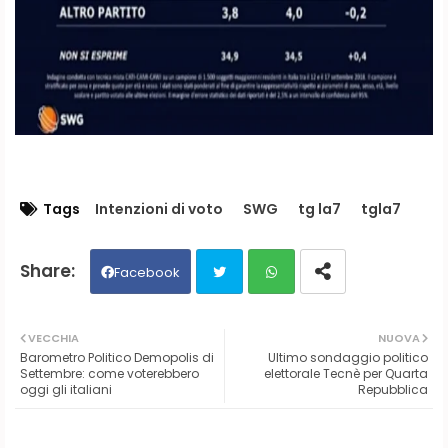
Tags
Intenzioni di voto
SWG
tg la7
tgla7
Facebook
Twit
Wh
VECCHIA
NUOVA
Barometro Politico Demopolis di
Ultimo sondaggio politico
ter
ats
Settembre: come voterebbero
elettorale Tecnè per Quarta
oggi gli italiani
Repubblica
ap