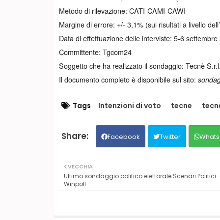
Metodo di rilevazione: CATI-CAMI-CAWI
Margine di errore: +/- 3,1% (sui risultati a livello de
Data di effettuazione delle interviste: 5-6 settembre
Committente: Tgcom24
Soggetto che ha realizzato il sondaggio: Tecnè S.r.l
Il documento completo è disponibile sul sito:
sondagg
Tags
Intenzioni di voto
tecne
tecn
Facebook
Twitter
Whats
VECCHIA
Ultimo sondaggio politico elettorale Scenari Politici 
Winpoll