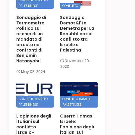
CONFLITTO ISRAELO
PALESTINESE
CONFLITTO
Sondaggio di
Sondaggio
Termometro
Demos&Pi e
Politico sul
Demetra per La
rischio di un
Repubblica sul
mandato di
conflitto tra
arresto nei
Israele e
confronti di
Palestina
Benjamin
Netanyahu
November 20,
2023
May 08, 2024
CONFLITTO ISRAELO
CONFLITTO ISRAELO
PALESTINESE
PALESTINESE
L'opinione degli
Guerra Hamas-
italiani sul
Israele:
conflitto
l'opinione degli
israelo-
italiani sul