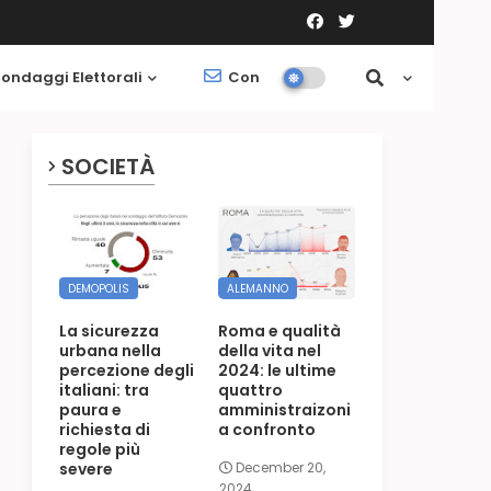
ondaggi Elettorali
Contatti
Società
SOCIETÀ
DEMOPOLIS
ALEMANNO
La sicurezza
Roma e qualità
urbana nella
della vita nel
percezione degli
2024: le ultime
italiani: tra
quattro
paura e
amministraizoni
richiesta di
a confronto
regole più
severe
December 20,
2024