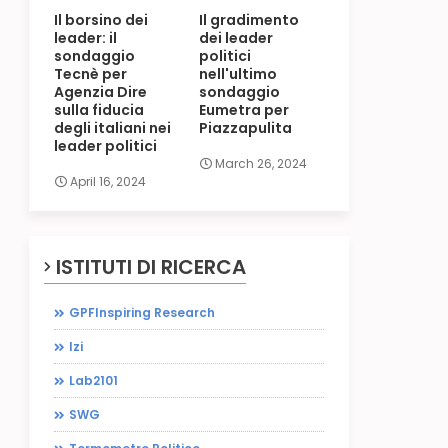
Il borsino dei
Il gradimento
leader: il
dei leader
sondaggio
politici
Tecnè per
nell'ultimo
Agenzia Dire
sondaggio
sulla fiducia
Eumetra per
degli italiani nei
Piazzapulita
leader politici
March 26, 2024
April 16, 2024
ISTITUTI DI RICERCA
GPFInspiring Research
Izi
Lab2101
SWG