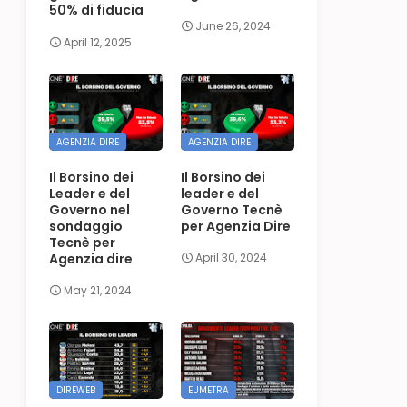
50% di fiducia
June 26, 2024
April 12, 2025
AGENZIA DIRE
AGENZIA DIRE
Il Borsino dei
Il Borsino dei
Leader e del
leader e del
Governo nel
Governo Tecnè
sondaggio
per Agenzia Dire
Tecnè per
Agenzia dire
April 30, 2024
May 21, 2024
DIREWEB
EUMETRA