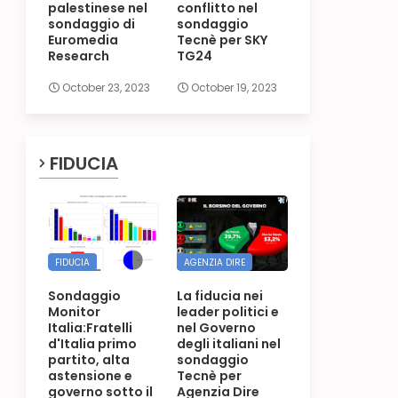
palestinese nel
conflitto nel
sondaggio di
sondaggio
Euromedia
Tecnè per SKY
Research
TG24
October 23, 2023
October 19, 2023
FIDUCIA
FIDUCIA
AGENZIA DIRE
Sondaggio
La fiducia nei
Monitor
leader politici e
Italia:Fratelli
nel Governo
d'Italia primo
degli italiani nel
partito, alta
sondaggio
astensione e
Tecnè per
governo sotto il
Agenzia Dire