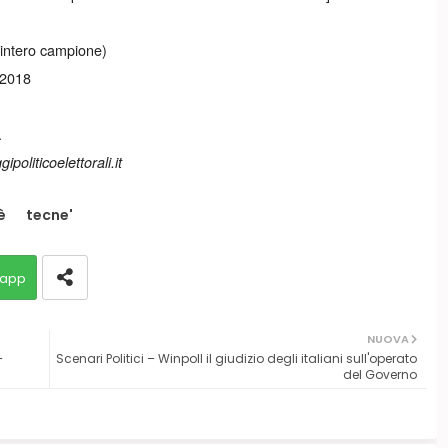
ll’intero campione)
 2018
.
ipoliticoelettorali.it
è
tecne'
app
NUOVA
–
Scenari Politici – Winpoll il giudizio degli italiani sull'operato
del Governo