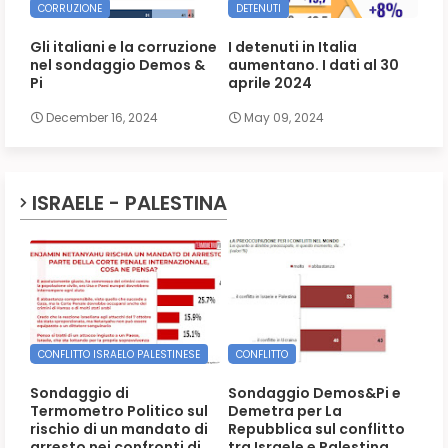
CORRUZIONE
DETENUTI
Gli italiani e la corruzione
I detenuti in Italia
nel sondaggio Demos &
aumentano. I dati al 30
Pi
aprile 2024
December 16, 2024
May 09, 2024
ISRAELE - PALESTINA
CONFLITTO ISRAELO PALESTINESE
CONFLITTO
Sondaggio di
Sondaggio Demos&Pi e
Termometro Politico sul
Demetra per La
rischio di un mandato di
Repubblica sul conflitto
arresto nei confronti di
tra Israele e Palestina