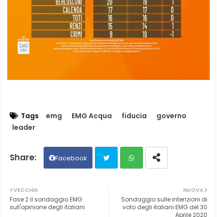
Tags
emg
EMG Acqua
fiducia
governo
leader
Facebook
Twit
Wh
VECCHIA
NUOVA
Fase 2 il sondaggio EMG
Sondaggio sulle intenzioni di
ter
ats
sull'opinione degli italiani
voto degli italiani EMG del 30
Aprile 2020