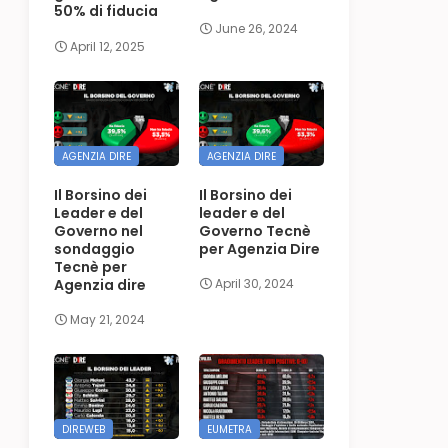
50% di fiducia
June 26, 2024
April 12, 2025
AGENZIA DIRE
AGENZIA DIRE
Il Borsino dei
Il Borsino dei
Leader e del
leader e del
Governo nel
Governo Tecnè
sondaggio
per Agenzia Dire
Tecnè per
Agenzia dire
April 30, 2024
May 21, 2024
DIREWEB
EUMETRA