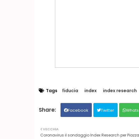
Tags
fiducia
index
index research
Facebook
Twitter
Whats
VECCHIA
Coronavirus il sondaggio Index Research per Piazza