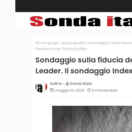
Home page
piazzapulita
Sondaggio sulla fiducia
Research per Piazza pulita
Sondaggio sulla fiducia de
Leader. Il sondaggio Inde
Sonda Italia
maggio 01, 2020
0 minute read