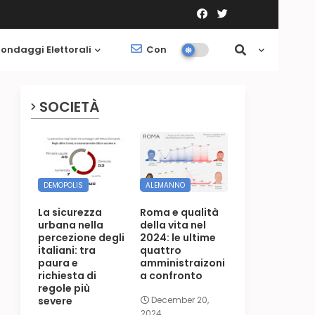
ondaggi Elettorali
Contatti
Società
SOCIETÀ
DEMOPOLIS
ALEMANNO
La sicurezza
Roma e qualità
urbana nella
della vita nel
percezione degli
2024: le ultime
italiani: tra
quattro
paura e
amministraizoni
richiesta di
a confronto
regole più
severe
December 20,
2024