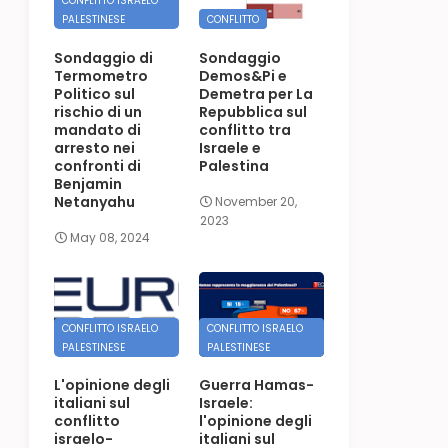
CONFLITTO ISRAELO
PALESTINESE
CONFLITTO
Sondaggio di
Sondaggio
Termometro
Demos&Pi e
Politico sul
Demetra per La
rischio di un
Repubblica sul
mandato di
conflitto tra
arresto nei
Israele e
confronti di
Palestina
Benjamin
Netanyahu
November 20,
2023
May 08, 2024
CONFLITTO ISRAELO
CONFLITTO ISRAELO
PALESTINESE
PALESTINESE
L'opinione degli
Guerra Hamas-
italiani sul
Israele:
conflitto
l'opinione degli
israelo-
italiani sul