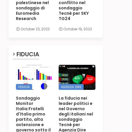
palestinese nel
conflitto nel
sondaggio di
sondaggio
Euromedia
Tecnè per SKY
Research
TG24
October 23, 2023
October 19, 2023
FIDUCIA
FIDUCIA
AGENZIA DIRE
Sondaggio
La fiducia nei
Monitor
leader politici e
Italia:Fratelli
nel Governo
d'Italia primo
degli italiani nel
partito, alta
sondaggio
astensione e
Tecnè per
governo sotto il
Agenzia Dire