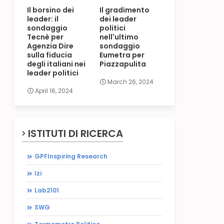
Il borsino dei
Il gradimento
leader: il
dei leader
sondaggio
politici
Tecnè per
nell'ultimo
Agenzia Dire
sondaggio
sulla fiducia
Eumetra per
degli italiani nei
Piazzapulita
leader politici
March 26, 2024
April 16, 2024
ISTITUTI DI RICERCA
GPFInspiring Research
Izi
Lab2101
SWG