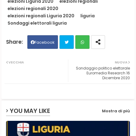
elezioni Liguria 2020
elezioni regionali
elezioni regionali 2020
elezioni regionali Liguria 2020
liguria
Sondaggi elettorali liguria
Facebook
Twit
Wh
VECCHIA
NUOVA
Sondaggio politico elettorale
ter
ats
Euromedia Research 16
Dicembre 2020
ap
p
YOU MAY LIKE
Mostra di più