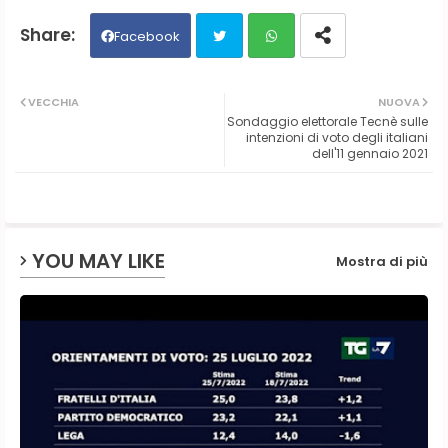
Facebook
Twit
Wh
VECCHIA
NUOVA
Sondaggio elettorale Tecnè sulle
ter
ats
intenzioni di voto degli italiani
dell'11 gennaio 2021
ap
p
YOU MAY LIKE
Mostra di più