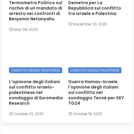
Termometro Politico sul
Demetra per La
rischio di un mandato di
Repubblica sul conflitto
arresto nei confronti di
tra Israele e Palestina
Benjamin Netanyahu
November 20, 2023
May 08, 2024
CONFLITTO ISRAELO PALESTINESE
CONFLITTO ISRAELO PALESTINESE
L'opinione degli italiani
Guerra Hamas-Israele:
sul conflitto israelo-
l'opinione degli italiani
palestinese nel
sul conflitto nel
sondaggio di Euromedia
sondaggio Tecnè per SKY
Research
TG24
October 23, 2023
October 19, 2023