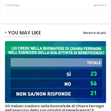
Twit
Wh
VECCHIA
NUOVA
ter
ats
ap
YOU MAY LIKE
Mostra di più
p
Gli italiani credono nella buonafede di Chiara Ferragni
nell'esercizio della sua attività di beneficenza? Il