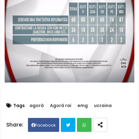
Tags
agorà
Agorà rai
emg
ucraina
Facebook