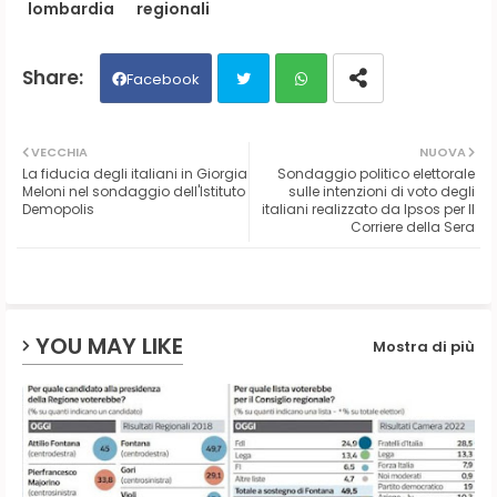
lombardia
regionali
Facebook
Twit
Wh
VECCHIA
NUOVA
La fiducia degli italiani in Giorgia
Sondaggio politico elettorale
ter
ats
Meloni nel sondaggio dell'Istituto
sulle intenzioni di voto degli
Demopolis
italiani realizzato da Ipsos per Il
Corriere della Sera
ap
p
YOU MAY LIKE
Mostra di più