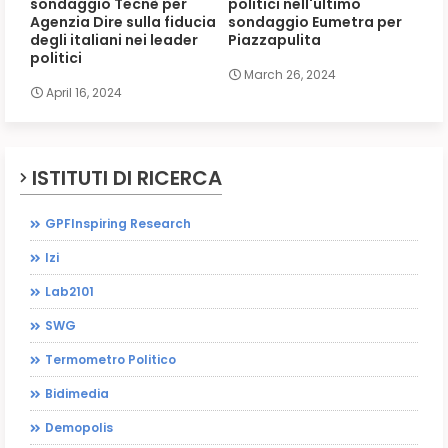
sondaggio Tecnè per
politici nell'ultimo
Agenzia Dire sulla fiducia
sondaggio Eumetra per
degli italiani nei leader
Piazzapulita
politici
March 26, 2024
April 16, 2024
ISTITUTI DI RICERCA
GPFInspiring Research
Izi
Lab2101
SWG
Termometro Politico
Bidimedia
Demopolis