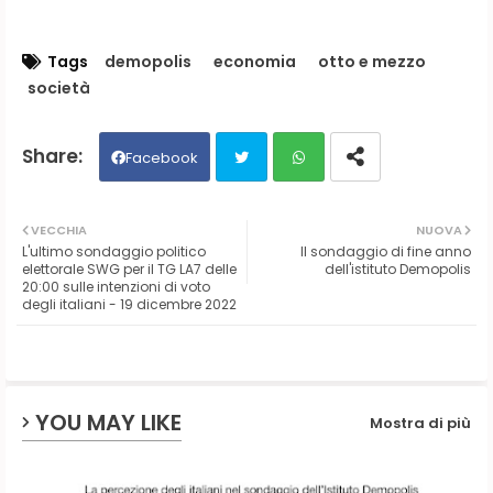
Tags
demopolis
economia
otto e mezzo
società
Facebook
Twit
Wh
VECCHIA
NUOVA
L'ultimo sondaggio politico
Il sondaggio di fine anno
ter
ats
elettorale SWG per il TG LA7 delle
dell'istituto Demopolis
20:00 sulle intenzioni di voto
degli italiani - 19 dicembre 2022
ap
p
YOU MAY LIKE
Mostra di più