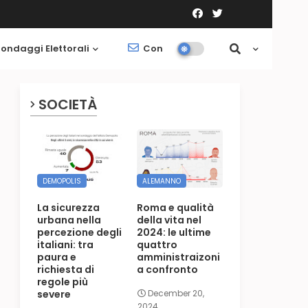
ondaggi Elettorali
Contatti
Società
SOCIETÀ
DEMOPOLIS
ALEMANNO
La sicurezza
Roma e qualità
urbana nella
della vita nel
percezione degli
2024: le ultime
italiani: tra
quattro
paura e
amministraizoni
richiesta di
a confronto
regole più
severe
December 20,
2024