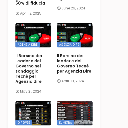
50% di fiducia
June 26, 2024
April 12, 2025
AGENZIA DIRE
AGENZIA DIRE
Il Borsino dei
Il Borsino dei
Leader e del
leader e del
Governo nel
Governo Tecnè
sondaggio
per Agenzia Dire
Tecnè per
Agenzia dire
April 30, 2024
May 21, 2024
DIREWEB
EUMETRA