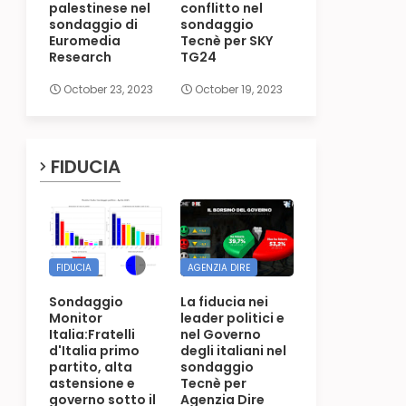
palestinese nel
conflitto nel
sondaggio di
sondaggio
Euromedia
Tecnè per SKY
Research
TG24
October 23, 2023
October 19, 2023
FIDUCIA
FIDUCIA
AGENZIA DIRE
Sondaggio
La fiducia nei
Monitor
leader politici e
Italia:Fratelli
nel Governo
d'Italia primo
degli italiani nel
partito, alta
sondaggio
astensione e
Tecnè per
governo sotto il
Agenzia Dire