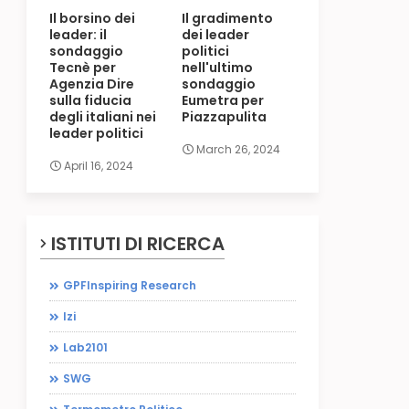
Il borsino dei
Il gradimento
leader: il
dei leader
sondaggio
politici
Tecnè per
nell'ultimo
Agenzia Dire
sondaggio
sulla fiducia
Eumetra per
degli italiani nei
Piazzapulita
leader politici
March 26, 2024
April 16, 2024
ISTITUTI DI RICERCA
GPFInspiring Research
Izi
Lab2101
SWG