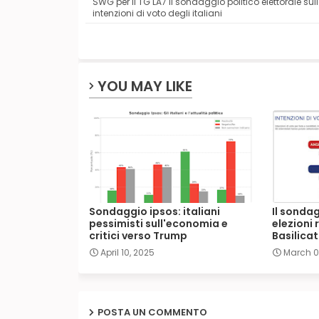
SWG per il TG LA7 il sondaggio politico elettorale sull
intenzioni di voto degli italiani
YOU MAY LIKE
Sondaggio ipsos: italiani
Il sondag
pessimisti sull'economia e
elezioni 
critici verso Trump
Basilica
April 10, 2025
March 0
POSTA UN COMMENTO