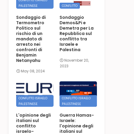
CONFLITTO ISRAELO
PALESTINESE
CONFLITTO
Sondaggio di
Sondaggio
Termometro
Demos&Pi e
Politico sul
Demetra per La
rischio di un
Repubblica sul
mandato di
conflitto tra
arresto nei
Israele e
confronti di
Palestina
Benjamin
Netanyahu
November 20,
2023
May 08, 2024
CONFLITTO ISRAELO
CONFLITTO ISRAELO
PALESTINESE
PALESTINESE
L'opinione degli
Guerra Hamas-
italiani sul
Israele:
conflitto
l'opinione degli
israelo-
italiani sul