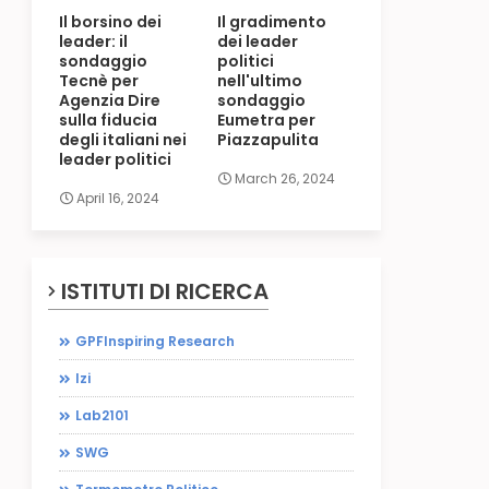
Il borsino dei
Il gradimento
leader: il
dei leader
sondaggio
politici
Tecnè per
nell'ultimo
Agenzia Dire
sondaggio
sulla fiducia
Eumetra per
degli italiani nei
Piazzapulita
leader politici
March 26, 2024
April 16, 2024
ISTITUTI DI RICERCA
GPFInspiring Research
Izi
Lab2101
SWG