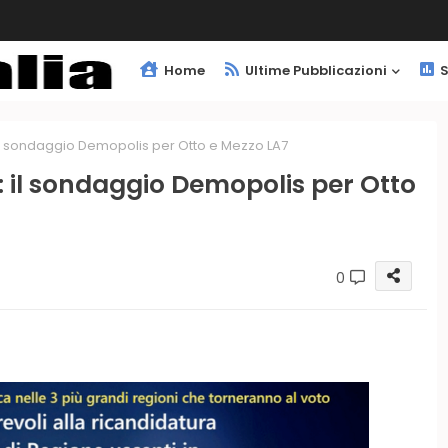
Home
Ultime Pubblicazioni
S
 il sondaggio Demopolis per Otto e Mezzo LA7
: il sondaggio Demopolis per Otto
0