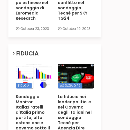
palestinese nel
conflitto nel
sondaggio di
sondaggio
Euromedia
Tecnè per SKY
Research
TG24
October 23, 2023
October 19, 2023
FIDUCIA
FIDUCIA
AGENZIA DIRE
Sondaggio
La fiducia nei
Monitor
leader politici e
Italia:Fratelli
nel Governo
d'Italia primo
degli italiani nel
partito, alta
sondaggio
astensione e
Tecnè per
governo sotto il
Agenzia Dire