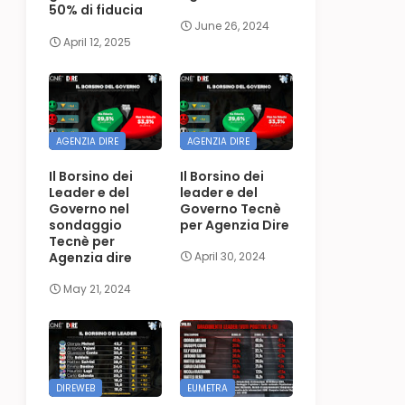
50% di fiducia
June 26, 2024
April 12, 2025
AGENZIA DIRE
AGENZIA DIRE
Il Borsino dei
Il Borsino dei
Leader e del
leader e del
Governo nel
Governo Tecnè
sondaggio
per Agenzia Dire
Tecnè per
Agenzia dire
April 30, 2024
May 21, 2024
DIREWEB
EUMETRA