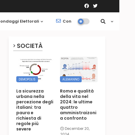
ondaggi Elettorali
Contatti
Società
SOCIETÀ
DEMOPOLIS
ALEMANNO
La sicurezza
Roma e qualità
urbana nella
della vita nel
percezione degli
2024: le ultime
italiani: tra
quattro
paura e
amministraizoni
richiesta di
a confronto
regole più
severe
December 20,
2024