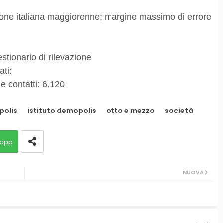
one italiana maggiorenne; margine massimo di errore
stionario di rilevazione
ti:
le contatti: 6.120
olis
istituto demopolis
otto e mezzo
società
app
NUOVA