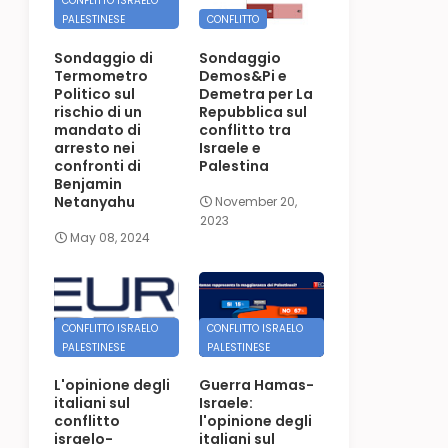
CONFLITTO ISRAELO
PALESTINESE
CONFLITTO
Sondaggio di
Sondaggio
Termometro
Demos&Pi e
Politico sul
Demetra per La
rischio di un
Repubblica sul
mandato di
conflitto tra
arresto nei
Israele e
confronti di
Palestina
Benjamin
Netanyahu
November 20,
2023
May 08, 2024
CONFLITTO ISRAELO
CONFLITTO ISRAELO
PALESTINESE
PALESTINESE
L'opinione degli
Guerra Hamas-
italiani sul
Israele:
conflitto
l'opinione degli
israelo-
italiani sul