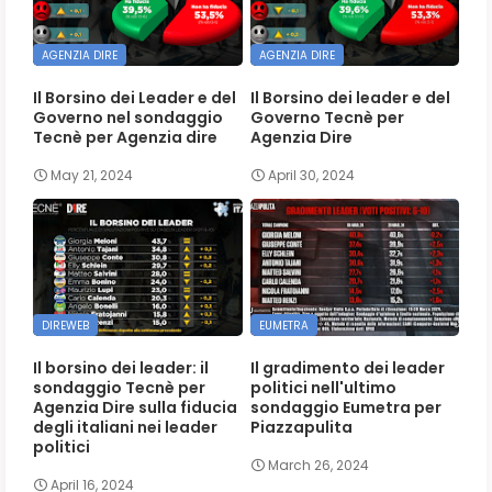
AGENZIA DIRE
AGENZIA DIRE
Il Borsino dei Leader e del
Il Borsino dei leader e del
Governo nel sondaggio
Governo Tecnè per
Tecnè per Agenzia dire
Agenzia Dire
May 21, 2024
April 30, 2024
DIREWEB
EUMETRA
Il borsino dei leader: il
Il gradimento dei leader
sondaggio Tecnè per
politici nell'ultimo
Agenzia Dire sulla fiducia
sondaggio Eumetra per
degli italiani nei leader
Piazzapulita
politici
March 26, 2024
April 16, 2024