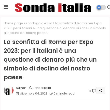
Home page
sondaggio expo
La sconfitta di Roma per Expo
2023: per li italiani è una questione di denaro più che un simbolo
di declino del nostro paese
La sconfitta di Roma per Expo
2023: per li italiani è una
questione di denaro più che un
simbolo di declino del nostro
paese
Sonda Italia
0
dicembre 04, 2023
0 minute read