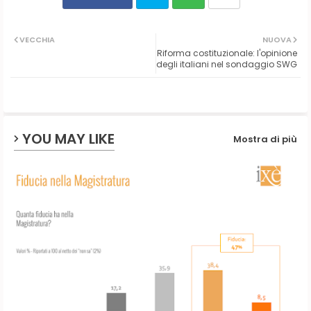
Twit
Wh
VECCHIA
NUOVA
Riforma costituzionale: l'opinione
ter
ats
degli italiani nel sondaggio SWG
ap
p
YOU MAY LIKE
Mostra di più