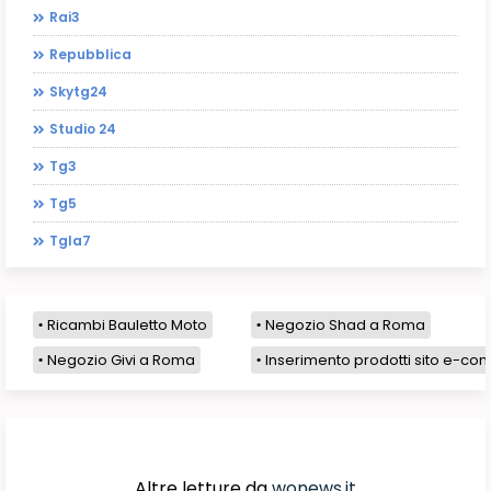
Rai3
Repubblica
Skytg24
Studio 24
Tg3
Tg5
Tgla7
Ricambi Bauletto Moto
Negozio Shad a Roma
Negozio Givi a Roma
Inserimento prodotti sito e-com
Altre letture da
wonews.it