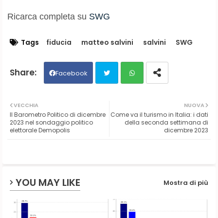
Ricarca completa su
SWG
Tags
fiducia
matteo salvini
salvini
SWG
Facebook
Twit
Wh
VECCHIA
NUOVA
Il Barometro Politico di dicembre
Come va il turismo in Italia: i dati
ter
ats
2023 nel sondaggio politico
della seconda settimana di
elettorale Demopolis
dicembre 2023
ap
p
YOU MAY LIKE
Mostra di più