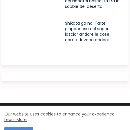
dei Nabatei nascosta tra le
sabbie del deserto
Shikata ga nai: l'arte
giapponese del saper
lasciar andare le cose
come devono andare
Design by -
Blogger Templates
| Distributed by
Our website uses cookies to enhance your experience.
Learn More
BloggerTemplate.org