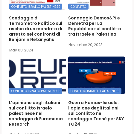
CONFLITTO ISRAELO PALESTINESE
CONFLITTO
Sondaggio di
Sondaggio Demos&Pi e
Termometro Politico sul
Demetra per La
rischio di un mandato di
Repubblica sul conflitto
arresto nei confronti di
tra Israele e Palestina
Benjamin Netanyahu
November 20, 2023
May 08, 2024
CONFLITTO ISRAELO PALESTINESE
CONFLITTO ISRAELO PALESTINESE
L'opinione degli italiani
Guerra Hamas-Israele:
sul conflitto israelo-
l'opinione degli italiani
palestinese nel
sul conflitto nel
sondaggio di Euromedia
sondaggio Tecnè per SKY
Research
TG24