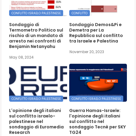
CONFLITTO ISRAELO PALESTINESE
CONFLITTO
Sondaggio di
Sondaggio Demos&Pi e
Termometro Politico sul
Demetra per La
rischio di un mandato di
Repubblica sul conflitto
arresto nei confronti di
tra Israele e Palestina
Benjamin Netanyahu
November 20, 2023
May 08, 2024
CONFLITTO ISRAELO PALESTINESE
CONFLITTO ISRAELO PALESTINESE
L'opinione degli italiani
Guerra Hamas-Israele:
sul conflitto israelo-
l'opinione degli italiani
palestinese nel
sul conflitto nel
sondaggio di Euromedia
sondaggio Tecnè per SKY
Research
TG24