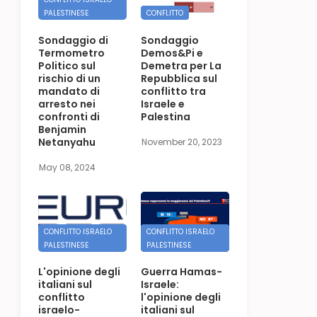
PALESTINESE
CONFLITTO
Sondaggio di
Sondaggio
Termometro
Demos&Pi e
Politico sul
Demetra per La
rischio di un
Repubblica sul
mandato di
conflitto tra
arresto nei
Israele e
confronti di
Palestina
Benjamin
Netanyahu
November 20, 2023
May 08, 2024
CONFLITTO ISRAELO
CONFLITTO ISRAELO
PALESTINESE
PALESTINESE
L'opinione degli
Guerra Hamas-
italiani sul
Israele:
conflitto
l'opinione degli
israelo-
italiani sul