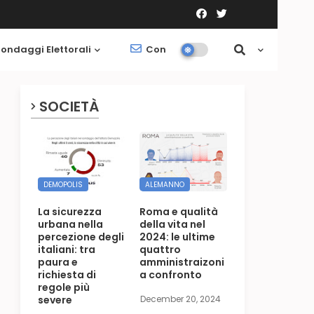
ondaggi Elettorali
Contatti
Società
SOCIETÀ
DEMOPOLIS
ALEMANNO
La sicurezza
Roma e qualità
urbana nella
della vita nel
percezione degli
2024: le ultime
italiani: tra
quattro
paura e
amministraizoni
richiesta di
a confronto
regole più
severe
December 20, 2024