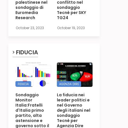
palestinese nel
conflitto nel
sondaggio di
sondaggio
Euromedia
Tecnè per SKY
Research
TG24
October 23, 2023
October 19, 2023
FIDUCIA
FIDUCIA
AGENZIA DIRE
Sondaggio
La fiducia nei
Monitor
leader politici e
Italia:Fratelli
nel Governo
d'Italia primo
degli italiani nel
partito, alta
sondaggio
astensione e
Tecnè per
governo sotto il
Agenzia Dire