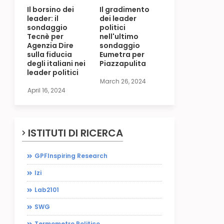
Il borsino dei
Il gradimento
leader: il
dei leader
sondaggio
politici
Tecnè per
nell'ultimo
Agenzia Dire
sondaggio
sulla fiducia
Eumetra per
degli italiani nei
Piazzapulita
leader politici
March 26, 2024
April 16, 2024
ISTITUTI DI RICERCA
GPFInspiring Research
Izi
Lab2101
SWG
Termometro Politico