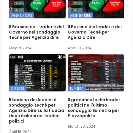
AGENZIA DIRE
AGENZIA DIRE
Il Borsino dei Leader e del
Il Borsino dei leader e del
Governo nel sondaggio
Governo Tecnè per
Tecnè per Agenzia dire
Agenzia Dire
May 21, 2024
April 30, 2024
DIREWEB
EUMETRA
Il borsino dei leader: il
Il gradimento dei leader
sondaggio Tecnè per
politici nell'ultimo
Agenzia Dire sulla fiducia
sondaggio Eumetra per
degli italiani nei leader
Piazzapulita
politici
March 26, 2024
April 16, 2024