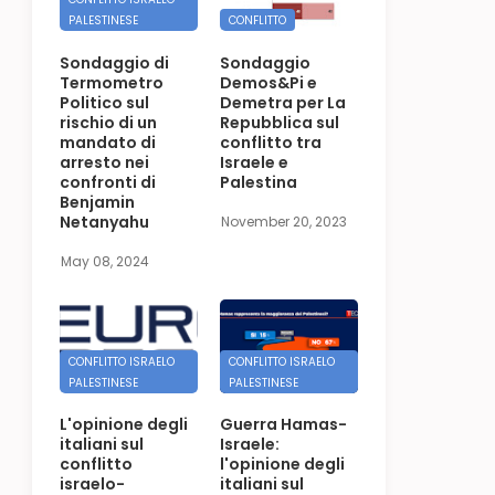
PALESTINESE
CONFLITTO
Sondaggio di
Sondaggio
Termometro
Demos&Pi e
Politico sul
Demetra per La
rischio di un
Repubblica sul
mandato di
conflitto tra
arresto nei
Israele e
confronti di
Palestina
Benjamin
Netanyahu
November 20, 2023
May 08, 2024
CONFLITTO ISRAELO
CONFLITTO ISRAELO
PALESTINESE
PALESTINESE
L'opinione degli
Guerra Hamas-
italiani sul
Israele:
conflitto
l'opinione degli
israelo-
italiani sul