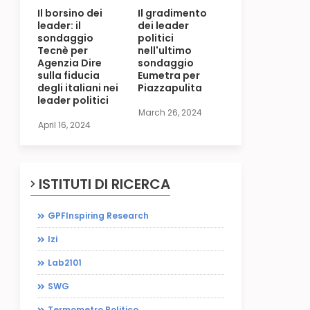
Il borsino dei
Il gradimento
leader: il
dei leader
sondaggio
politici
Tecnè per
nell'ultimo
Agenzia Dire
sondaggio
sulla fiducia
Eumetra per
degli italiani nei
Piazzapulita
leader politici
March 26, 2024
April 16, 2024
ISTITUTI DI RICERCA
GPFInspiring Research
Izi
Lab2101
SWG
Termometro Politico