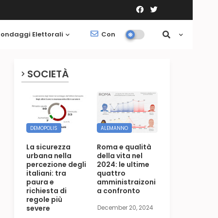
ondaggi Elettorali
Contatti
Società
SOCIETÀ
DEMOPOLIS
ALEMANNO
La sicurezza
Roma e qualità
urbana nella
della vita nel
percezione degli
2024: le ultime
italiani: tra
quattro
paura e
amministraizoni
richiesta di
a confronto
regole più
severe
December 20, 2024