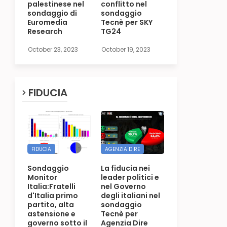
palestinese nel
conflitto nel
sondaggio di
sondaggio
Euromedia
Tecnè per SKY
Research
TG24
October 23, 2023
October 19, 2023
FIDUCIA
FIDUCIA
AGENZIA DIRE
Sondaggio
La fiducia nei
Monitor
leader politici e
Italia:Fratelli
nel Governo
d'Italia primo
degli italiani nel
partito, alta
sondaggio
astensione e
Tecnè per
governo sotto il
Agenzia Dire