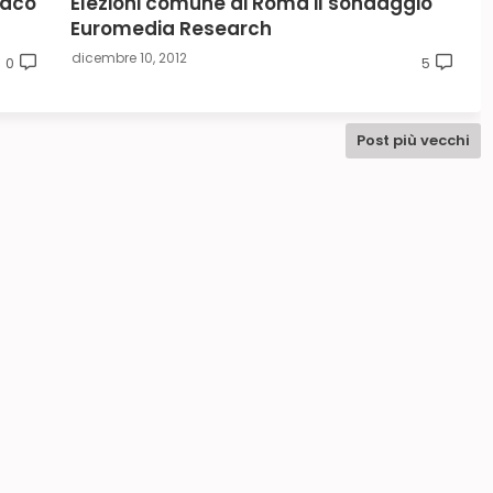
daco
Elezioni comune di Roma il sondaggio
Euromedia Research
dicembre 10, 2012
0
5
Post più vecchi