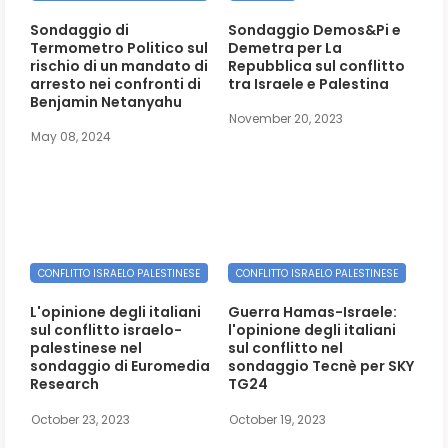
Sondaggio di
Sondaggio Demos&Pi e
Termometro Politico sul
Demetra per La
rischio di un mandato di
Repubblica sul conflitto
arresto nei confronti di
tra Israele e Palestina
Benjamin Netanyahu
November 20, 2023
May 08, 2024
CONFLITTO ISRAELO PALESTINESE
CONFLITTO ISRAELO PALESTINESE
L'opinione degli italiani
Guerra Hamas-Israele:
sul conflitto israelo-
l'opinione degli italiani
palestinese nel
sul conflitto nel
sondaggio di Euromedia
sondaggio Tecnè per SKY
Research
TG24
October 23, 2023
October 19, 2023