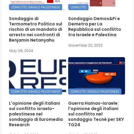
CONFLITTO ISRAELO PALESTINESE
CONFLITTO
Sondaggio di
Sondaggio Demos&Pi e
Termometro Politico sul
Demetra per La
rischio di un mandato di
Repubblica sul conflitto
arresto nei confronti di
tra Israele e Palestina
Benjamin Netanyahu
November 20, 2023
May 08, 2024
CONFLITTO ISRAELO PALESTINESE
CONFLITTO ISRAELO PALESTINESE
L'opinione degli italiani
Guerra Hamas-Israele:
sul conflitto israelo-
l'opinione degli italiani
palestinese nel
sul conflitto nel
sondaggio di Euromedia
sondaggio Tecnè per SKY
Research
TG24