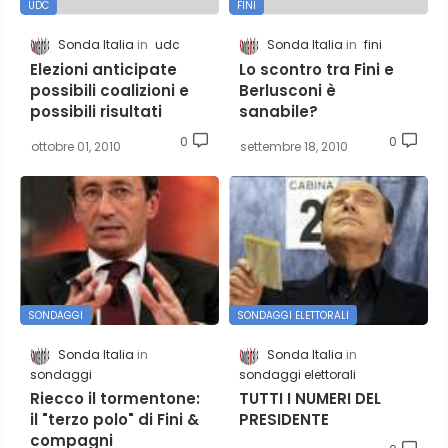
UDC
FINI
Sonda Italia
udc
Sonda Italia
fini
Elezioni anticipate
Lo scontro tra Fini e
possibili coalizioni e
Berlusconi è
possibili risultati
sanabile?
0
0
ottobre 01, 2010
settembre 18, 2010
SONDAGGI
SONDAGGI ELETTORALI
Sonda Italia
Sonda Italia
sondaggi
sondaggi elettorali
Riecco il tormentone:
TUTTI I NUMERI DEL
il "terzo polo" di Fini &
PRESIDENTE
compagni