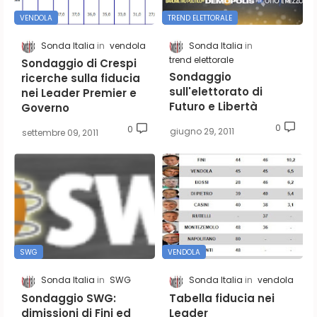
VENDOLA
TREND ELETTORALE
Sonda Italia
vendola
Sonda Italia
trend elettorale
Sondaggio di Crespi
Sondaggio
ricerche sulla fiducia
sull'elettorato di
nei Leader Premier e
Futuro e Libertà
Governo
0
0
giugno 29, 2011
settembre 09, 2011
SWG
VENDOLA
Sonda Italia
SWG
Sonda Italia
vendola
Sondaggio SWG:
Tabella fiducia nei
dimissioni di Fini ed
Leader