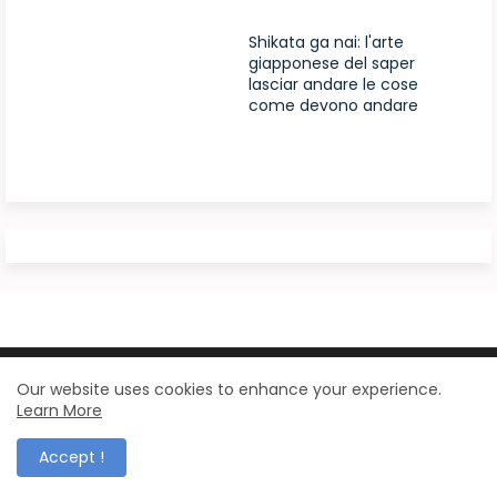
Shikata ga nai: l'arte
giapponese del saper
lasciar andare le cose
come devono andare
Design by -
Blogger Templates
| Distributed by
Our website uses cookies to enhance your experience.
Learn More
BloggerTemplate.org
Accept !