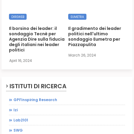
DIREWEB
EUMETRA
Il borsino dei leader: il
Il gradimento dei leader
sondaggio Tecnè per
politici nell'ultimo
Agenzia Dire sulla fiducia
sondaggio Eumetra per
degli italiani nei leader
Piazzapulita
politici
March 26, 2024
April 16, 2024
ISTITUTI DI RICERCA
GPFInspiring Research
Izi
Lab2101
SWG